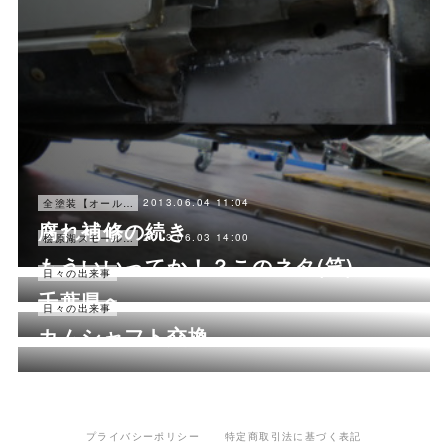
2013.06.04 11:04
全塗装【オールペン】
腐れ補修の続き
2013.06.03 14:00
桧原湖スモールマウスバス釣り
もういいってか！？このネタ(笑)
2013.06.02 12:00
日々の出来事
千葉県へ
2013.06.01 11:41
日々の出来事
カムシャフト交換
プライバシーポリシー
特定商取引法に基づく表記