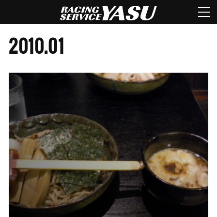
2010
.
01