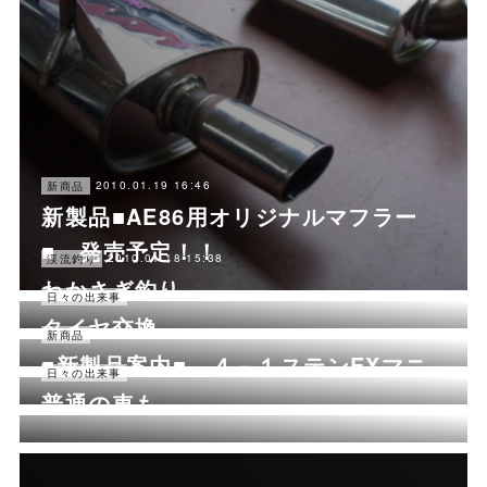
2010.01.19 16:46
新商品
新製品■AE86用オリジナルマフラー
■ 発売予定！！
2010.01.18 15:38
渓流釣り
わかさぎ釣り
2010.01.17 15:46
日々の出来事
タイヤ交換
2010.01.13 17:09
新商品
■新製品案内■ ４－１ステンEXマニ
2010.01.13 16:17
日々の出来事
普通の車も