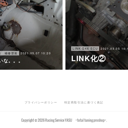
2021.05.05 10:
LINK G4X ECU
2021.05.07 10:20
金 補修塗装
LINK化②
いな。。。
プライバシーポリシー
特定商取引法に基づく表記
Copyright ©
2026
Racing Service YASU ~total tuning proshop~
.