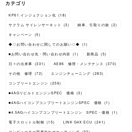
カテゴリ
KP61.インジェクション化
(
18
)
サクラム サイレンサーキット
(
3
)
納車、引取りの旅
(
2
)
キャンペーン
(
5
)
◆◇お問い合わせに関してのお願い◇◆
(
1
)
■お問い合わせ先・問い合わせ内容
(
1
)
新商品
(
5
)
日々の出来事
(
331
)
AE86 修理・メンテナンス
(
370
)
その他 修理
(
72
)
エンジンチューニング
(
283
)
コンプリートエンジン
(
256
)
■4AGリビルトエンジンSPEC 価格
(
3
)
■4AGハイコンプコンプリートエンジンSPEC 価格
(
1
)
■4.5AGハイコンプコンプリートエンジン SPEC・価格
(
1
)
電子スロットル制御
(
15
)
LINK G4X ECU
(
241
)
コンピューター現車合わせセッティング
(
32
)