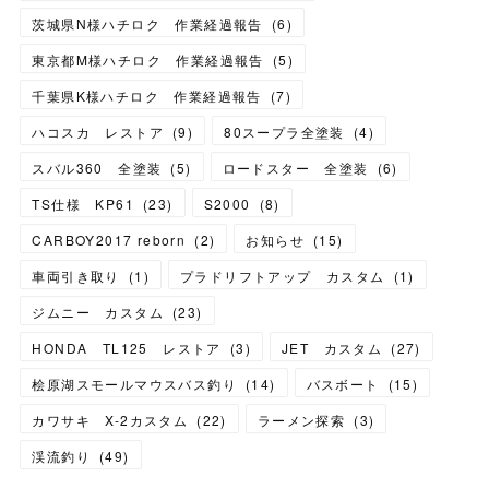
茨城県N様ハチロク 作業経過報告
(
6
)
東京都M様ハチロク 作業経過報告
(
5
)
千葉県K様ハチロク 作業経過報告
(
7
)
ハコスカ レストア
(
9
)
80スープラ全塗装
(
4
)
スバル360 全塗装
(
5
)
ロードスター 全塗装
(
6
)
TS仕様 KP61
(
23
)
S2000
(
8
)
CARBOY2017 reborn
(
2
)
お知らせ
(
15
)
車両引き取り
(
1
)
プラドリフトアップ カスタム
(
1
)
ジムニー カスタム
(
23
)
HONDA TL125 レストア
(
3
)
JET カスタム
(
27
)
桧原湖スモールマウスバス釣り
(
14
)
バスボート
(
15
)
カワサキ X-2カスタム
(
22
)
ラーメン探索
(
3
)
渓流釣り
(
49
)