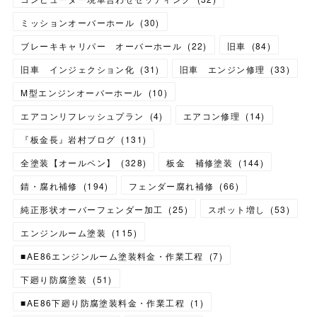
ミッションオーバーホール
(
30
)
ブレーキキャリパー オーバーホール
(
22
)
旧車
(
84
)
旧車 インジェクション化
(
31
)
旧車 エンジン修理
(
33
)
M型エンジンオーバーホール
(
10
)
エアコンリフレッシュプラン
(
4
)
エアコン修理
(
14
)
『板金長』岩村ブログ
(
131
)
全塗装【オールペン】
(
328
)
板金 補修塗装
(
144
)
錆・腐れ補修
(
194
)
フェンダー腐れ補修
(
66
)
純正形状オーバーフェンダー加工
(
25
)
スポット増し
(
53
)
エンジンルーム塗装
(
115
)
■AE86エンジンルーム塗装料金・作業工程
(
7
)
下廻り防腐塗装
(
51
)
■AE86下廻り防腐塗装料金・作業工程
(
1
)