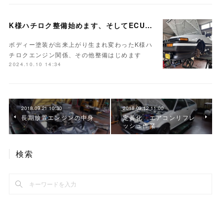
K様ハチロク整備始めます、そしてECUセッティング
ボディー塗装が出来上がり生まれ変わったK様ハ
チロクエンジン関係、その他整備はじめます
2024.10.10 14:34
2018.09.21 10:30
2018.09.12 11:00
長期放置エンジンの中身
定番化 エアコンリフレ
ッシュ作業
検索