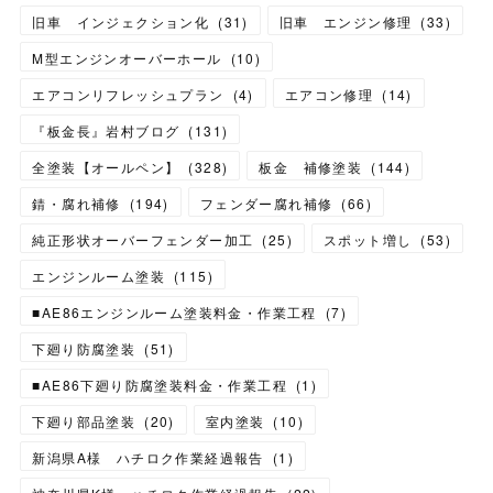
旧車 インジェクション化
(
31
)
旧車 エンジン修理
(
33
)
M型エンジンオーバーホール
(
10
)
エアコンリフレッシュプラン
(
4
)
エアコン修理
(
14
)
『板金長』岩村ブログ
(
131
)
全塗装【オールペン】
(
328
)
板金 補修塗装
(
144
)
錆・腐れ補修
(
194
)
フェンダー腐れ補修
(
66
)
純正形状オーバーフェンダー加工
(
25
)
スポット増し
(
53
)
エンジンルーム塗装
(
115
)
■AE86エンジンルーム塗装料金・作業工程
(
7
)
下廻り防腐塗装
(
51
)
■AE86下廻り防腐塗装料金・作業工程
(
1
)
下廻り部品塗装
(
20
)
室内塗装
(
10
)
新潟県A様 ハチロク作業経過報告
(
1
)