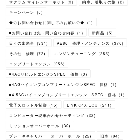
サクラム サイレンサーキット
(
3
)
納車、引取りの旅
(
2
)
キャンペーン
(
5
)
◆◇お問い合わせに関してのお願い◇◆
(
1
)
■お問い合わせ先・問い合わせ内容
(
1
)
新商品
(
5
)
日々の出来事
(
331
)
AE86 修理・メンテナンス
(
370
)
その他 修理
(
72
)
エンジンチューニング
(
283
)
コンプリートエンジン
(
256
)
■4AGリビルトエンジンSPEC 価格
(
3
)
■4AGハイコンプコンプリートエンジンSPEC 価格
(
1
)
■4.5AGハイコンプコンプリートエンジン SPEC・価格
(
1
)
電子スロットル制御
(
15
)
LINK G4X ECU
(
241
)
コンピューター現車合わせセッティング
(
32
)
ミッションオーバーホール
(
30
)
ブレーキキャリパー オーバーホール
(
22
)
旧車
(
84
)