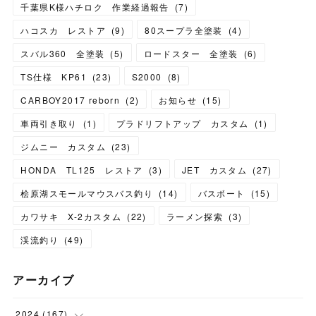
千葉県K様ハチロク 作業経過報告
(
7
)
ハコスカ レストア
(
9
)
80スープラ全塗装
(
4
)
スバル360 全塗装
(
5
)
ロードスター 全塗装
(
6
)
TS仕様 KP61
(
23
)
S2000
(
8
)
CARBOY2017 reborn
(
2
)
お知らせ
(
15
)
車両引き取り
(
1
)
プラドリフトアップ カスタム
(
1
)
ジムニー カスタム
(
23
)
HONDA TL125 レストア
(
3
)
JET カスタム
(
27
)
桧原湖スモールマウスバス釣り
(
14
)
バスボート
(
15
)
カワサキ X-2カスタム
(
22
)
ラーメン探索
(
3
)
渓流釣り
(
49
)
アーカイブ
2024
(
167
)