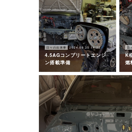
2024.09.25 14:22
日々の出来事
日
4.5AGコンプリートエンジ
K
ン搭載準備
燃