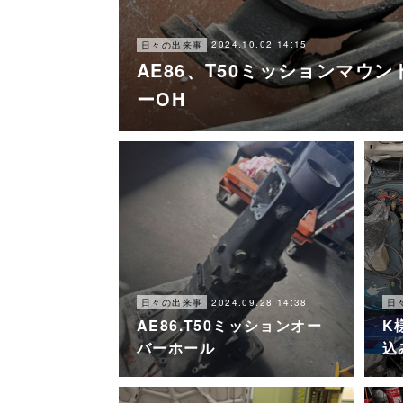
2024.10.02 14:15
日々の出来事
AE86、T50ミッションマウ
ーOH
2024.09.28 14:38
日々の出来事
日
AE86.T50ミッションオー
K
バーホール
込