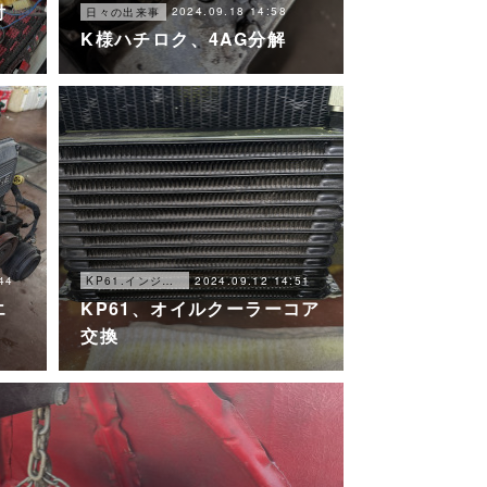
付
2024.09.18 14:58
日々の出来事
K様ハチロク、4AG分解
44
2024.09.12 14:51
KP61.インジェクション化
エ
KP61、オイルクーラーコア
交換