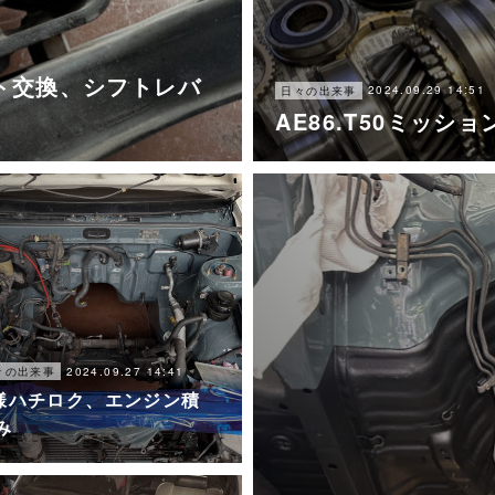
ント交換、シフトレバ
2024.09.29 14:51
日々の出来事
AE86.T50ミッ
2024.09.27 14:41
々の出来事
様ハチロク、エンジン積
み