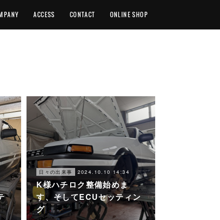
MPANY
ACCESS
CONTACT
ONLINE SHOP
2024.10.10 14:34
日々の出来事
K様ハチロク整備始めま
テ
す、そしてECUセッティン
グ