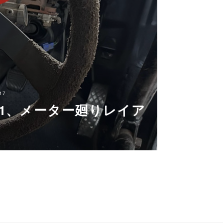
17
61、メーター廻りレイア