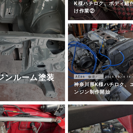
K様ハチロク、ボディ組
け作業②
ンジンルーム塗装
2024.09.14 14:
AE86 修理・メンテナンス
神奈川県K様ハチロク、
ンジン制作開始