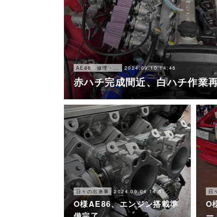
2024.09.10 14:46
AE86 修理・メンテナンス
赤ハチ完成間近、白ハチ作業
2024.09.04 14:51
日々の出来事
日
O様AE86、エンジン搭載準
O
備完了
ー