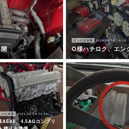
2024.09.06 14:16
日々の出来事
再開
O様ハチロク、エン
2024.09.03 14:54
々の出来事
様AE86、4.5AGコンプリ
ト積込み準備