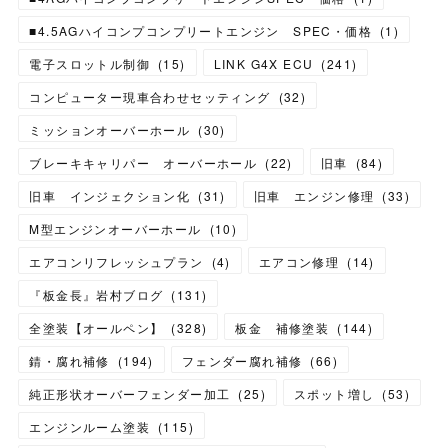
■4.5AGハイコンプコンプリートエンジン SPEC・価格
(
1
)
電子スロットル制御
(
15
)
LINK G4X ECU
(
241
)
コンピューター現車合わせセッティング
(
32
)
ミッションオーバーホール
(
30
)
ブレーキキャリパー オーバーホール
(
22
)
旧車
(
84
)
旧車 インジェクション化
(
31
)
旧車 エンジン修理
(
33
)
M型エンジンオーバーホール
(
10
)
エアコンリフレッシュプラン
(
4
)
エアコン修理
(
14
)
『板金長』岩村ブログ
(
131
)
全塗装【オールペン】
(
328
)
板金 補修塗装
(
144
)
錆・腐れ補修
(
194
)
フェンダー腐れ補修
(
66
)
純正形状オーバーフェンダー加工
(
25
)
スポット増し
(
53
)
エンジンルーム塗装
(
115
)