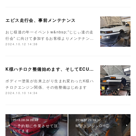
エビス走行会、事前メンテナンス
おじ様達の年一イベントw&nbsp;"じじぃ達の走
行会" に向けて参加するお客様よりメンテナン…
2024.10.12 14:38
K様ハチロク整備始めます、そしてECUセッティング
ボディー塗装が出来上がり生まれ変わったK様ハ
チロクエンジン関係、その他整備はじめます
2024.10.10 14:34
2018.08.04 09:48
2018.07.29 09:37
ご予約順に作業させて頂
M型エンジンOH③
いてます