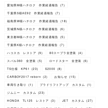
愛知県M様ハチロク 作業経過報告
(
7
)
千葉県S様AE92 作業経過報告
(
7
)
福島県W様ハチロク 作業経過報告
(
18
)
茨城県N様ハチロク 作業経過報告
(
6
)
東京都M様ハチロク 作業経過報告
(
5
)
千葉県K様ハチロク 作業経過報告
(
7
)
ハコスカ レストア
(
9
)
80スープラ全塗装
(
4
)
スバル360 全塗装
(
5
)
ロードスター 全塗装
(
6
)
TS仕様 KP61
(
23
)
S2000
(
8
)
CARBOY2017 reborn
(
2
)
お知らせ
(
15
)
車両引き取り
(
1
)
プラドリフトアップ カスタム
(
1
)
ジムニー カスタム
(
23
)
HONDA TL125 レストア
(
3
)
JET カスタム
(
27
)