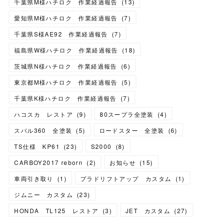
千葉県M様ハチロク 作業経過報告
(
13
)
愛知県M様ハチロク 作業経過報告
(
7
)
千葉県S様AE92 作業経過報告
(
7
)
福島県W様ハチロク 作業経過報告
(
18
)
茨城県N様ハチロク 作業経過報告
(
6
)
東京都M様ハチロク 作業経過報告
(
5
)
千葉県K様ハチロク 作業経過報告
(
7
)
ハコスカ レストア
(
9
)
80スープラ全塗装
(
4
)
スバル360 全塗装
(
5
)
ロードスター 全塗装
(
6
)
TS仕様 KP61
(
23
)
S2000
(
8
)
CARBOY2017 reborn
(
2
)
お知らせ
(
15
)
車両引き取り
(
1
)
プラドリフトアップ カスタム
(
1
)
ジムニー カスタム
(
23
)
HONDA TL125 レストア
(
3
)
JET カスタム
(
27
)