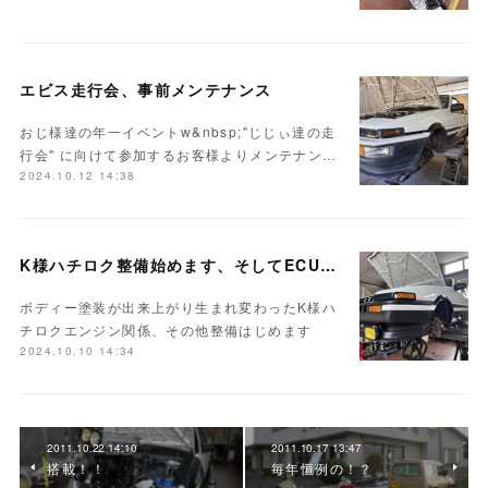
エビス走行会、事前メンテナンス
おじ様達の年一イベントw&nbsp;"じじぃ達の走
行会" に向けて参加するお客様よりメンテナン…
2024.10.12 14:38
K様ハチロク整備始めます、そしてECUセッティング
ボディー塗装が出来上がり生まれ変わったK様ハ
チロクエンジン関係、その他整備はじめます
2024.10.10 14:34
2011.10.22 14:10
2011.10.17 13:47
搭載！！
毎年恒例の！？