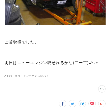
ご苦労様でした。
明日はニューエンジン載せれるかな(￣ー￣)ﾆﾔﾘｯ
AE86 修理・メンテナンス
(
370
)