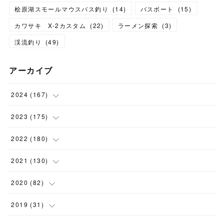
桧原湖スモールマウスバス釣り
(
14
)
バスボート
(
15
)
カワサキ X-2カスタム
(
22
)
ラーメン探索
(
3
)
渓流釣り
(
49
)
アーカイブ
2024
(
167
)
(
11
)
2023
(
175
)
(
24
)
(
12
)
2022
(
180
)
(
23
)
(
18
)
(
17
)
2021
(
130
)
(
23
)
(
16
)
(
15
)
(
10
)
2020
(
82
)
(
18
)
(
15
)
(
23
)
(
4
)
(
21
)
2019
(
31
)
(
20
)
(
16
)
(
14
)
(
16
)