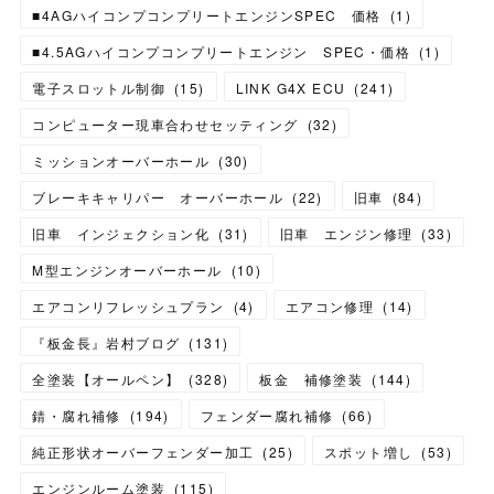
■4AGハイコンプコンプリートエンジンSPEC 価格
(
1
)
■4.5AGハイコンプコンプリートエンジン SPEC・価格
(
1
)
電子スロットル制御
(
15
)
LINK G4X ECU
(
241
)
コンピューター現車合わせセッティング
(
32
)
ミッションオーバーホール
(
30
)
ブレーキキャリパー オーバーホール
(
22
)
旧車
(
84
)
旧車 インジェクション化
(
31
)
旧車 エンジン修理
(
33
)
M型エンジンオーバーホール
(
10
)
エアコンリフレッシュプラン
(
4
)
エアコン修理
(
14
)
『板金長』岩村ブログ
(
131
)
全塗装【オールペン】
(
328
)
板金 補修塗装
(
144
)
錆・腐れ補修
(
194
)
フェンダー腐れ補修
(
66
)
純正形状オーバーフェンダー加工
(
25
)
スポット増し
(
53
)
エンジンルーム塗装
(
115
)