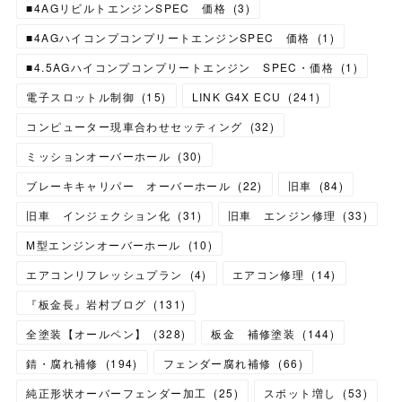
■4AGリビルトエンジンSPEC 価格
(
3
)
■4AGハイコンプコンプリートエンジンSPEC 価格
(
1
)
■4.5AGハイコンプコンプリートエンジン SPEC・価格
(
1
)
電子スロットル制御
(
15
)
LINK G4X ECU
(
241
)
コンピューター現車合わせセッティング
(
32
)
ミッションオーバーホール
(
30
)
ブレーキキャリパー オーバーホール
(
22
)
旧車
(
84
)
旧車 インジェクション化
(
31
)
旧車 エンジン修理
(
33
)
M型エンジンオーバーホール
(
10
)
エアコンリフレッシュプラン
(
4
)
エアコン修理
(
14
)
『板金長』岩村ブログ
(
131
)
全塗装【オールペン】
(
328
)
板金 補修塗装
(
144
)
錆・腐れ補修
(
194
)
フェンダー腐れ補修
(
66
)
純正形状オーバーフェンダー加工
(
25
)
スポット増し
(
53
)