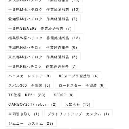
千葉県M様ハチロク 作業経過報告
(
13
)
愛知県M様ハチロク 作業経過報告
(
7
)
千葉県S様AE92 作業経過報告
(
7
)
福島県W様ハチロク 作業経過報告
(
18
)
茨城県N様ハチロク 作業経過報告
(
6
)
東京都M様ハチロク 作業経過報告
(
5
)
千葉県K様ハチロク 作業経過報告
(
7
)
ハコスカ レストア
(
9
)
80スープラ全塗装
(
4
)
スバル360 全塗装
(
5
)
ロードスター 全塗装
(
6
)
TS仕様 KP61
(
23
)
S2000
(
8
)
CARBOY2017 reborn
(
2
)
お知らせ
(
15
)
車両引き取り
(
1
)
プラドリフトアップ カスタム
(
1
)
ジムニー カスタム
(
23
)