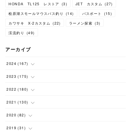
HONDA TL125 レストア
(
3
)
JET カスタム
(
27
)
桧原湖スモールマウスバス釣り
(
14
)
バスボート
(
15
)
カワサキ X-2カスタム
(
22
)
ラーメン探索
(
3
)
渓流釣り
(
49
)
アーカイブ
2024
(
167
)
(
11
)
2023
(
175
)
(
24
)
(
12
)
2022
(
180
)
(
23
)
(
18
)
(
17
)
2021
(
130
)
(
23
)
(
16
)
(
15
)
(
10
)
2020
(
82
)
(
18
)
(
15
)
(
23
)
(
4
)
(
21
)
2019
(
31
)