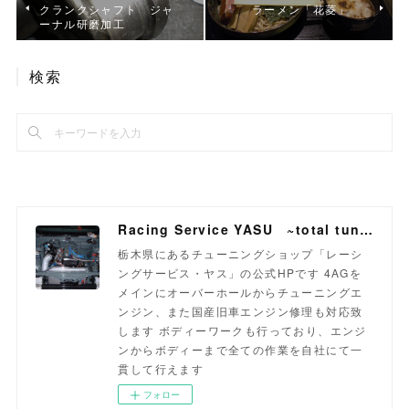
クランクシャフト ジャ
ラーメン「花菱」
ーナル研磨加工
検索
Racing Service YASU ~total tuning proshop~
栃木県にあるチューニングショップ「レーシ
ングサービス・ヤス」の公式HPです 4AGを
メインにオーバーホールからチューニングエ
ンジン、また国産旧車エンジン修理も対応致
します ボディーワークも行っており、エンジ
ンからボディーまで全ての作業を自社にて一
貫して行えます
フォロー