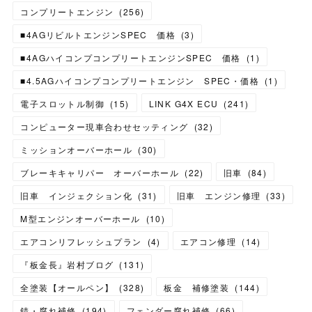
コンプリートエンジン
(
256
)
■4AGリビルトエンジンSPEC 価格
(
3
)
■4AGハイコンプコンプリートエンジンSPEC 価格
(
1
)
■4.5AGハイコンプコンプリートエンジン SPEC・価格
(
1
)
電子スロットル制御
(
15
)
LINK G4X ECU
(
241
)
コンピューター現車合わせセッティング
(
32
)
ミッションオーバーホール
(
30
)
ブレーキキャリパー オーバーホール
(
22
)
旧車
(
84
)
旧車 インジェクション化
(
31
)
旧車 エンジン修理
(
33
)
M型エンジンオーバーホール
(
10
)
エアコンリフレッシュプラン
(
4
)
エアコン修理
(
14
)
『板金長』岩村ブログ
(
131
)
全塗装【オールペン】
(
328
)
板金 補修塗装
(
144
)
錆・腐れ補修
(
194
)
フェンダー腐れ補修
(
66
)