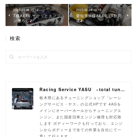
2023.03.08 13:12
2023.02.28 15:13
T様AE86.サクッとエンジ
愛知県M様AE86、9割完
ン降ろし♪
成♪
検索
Racing Service YASU ~total tuning proshop~
栃木県にあるチューニングショップ「レーシ
ングサービス・ヤス」の公式HPです 4AGを
メインにオーバーホールからチューニングエ
ンジン、また国産旧車エンジン修理も対応致
します ボディーワークも行っており、エンジ
ンからボディーまで全ての作業を自社にて一
貫して行えます