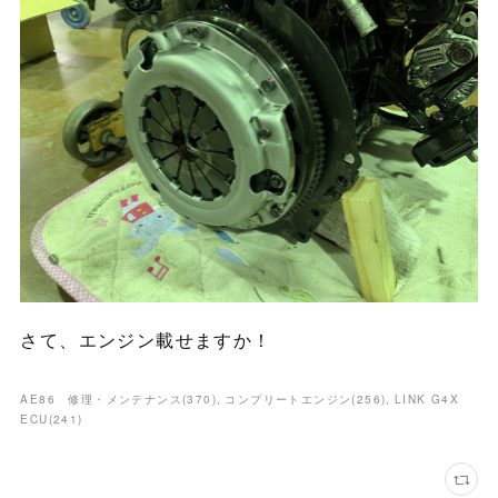
さて、エンジン載せますか！
AE86 修理・メンテナンス
(
370
)
コンプリートエンジン
(
256
)
LINK G4X
ECU
(
241
)