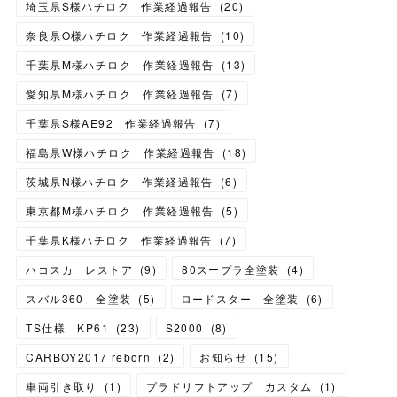
埼玉県S様ハチロク 作業経過報告
(
20
)
奈良県O様ハチロク 作業経過報告
(
10
)
千葉県M様ハチロク 作業経過報告
(
13
)
愛知県M様ハチロク 作業経過報告
(
7
)
千葉県S様AE92 作業経過報告
(
7
)
福島県W様ハチロク 作業経過報告
(
18
)
茨城県N様ハチロク 作業経過報告
(
6
)
東京都M様ハチロク 作業経過報告
(
5
)
千葉県K様ハチロク 作業経過報告
(
7
)
ハコスカ レストア
(
9
)
80スープラ全塗装
(
4
)
スバル360 全塗装
(
5
)
ロードスター 全塗装
(
6
)
TS仕様 KP61
(
23
)
S2000
(
8
)
CARBOY2017 reborn
(
2
)
お知らせ
(
15
)
車両引き取り
(
1
)
プラドリフトアップ カスタム
(
1
)