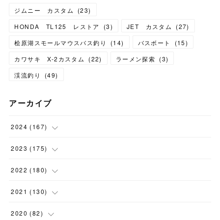
ジムニー カスタム
(
23
)
HONDA TL125 レストア
(
3
)
JET カスタム
(
27
)
桧原湖スモールマウスバス釣り
(
14
)
バスボート
(
15
)
カワサキ X-2カスタム
(
22
)
ラーメン探索
(
3
)
渓流釣り
(
49
)
アーカイブ
2024
(
167
)
(
11
)
2023
(
175
)
(
24
)
(
12
)
2022
(
180
)
(
23
)
(
18
)
(
17
)
2021
(
130
)
(
23
)
(
16
)
(
15
)
(
10
)
2020
(
82
)