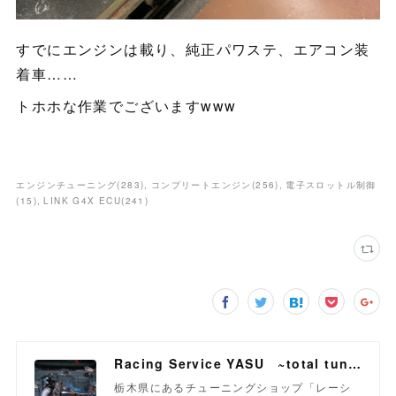
すでにエンジンは載り、純正パワステ、エアコン装
着車……
トホホな作業でございますwww
エンジンチューニング
(
283
)
コンプリートエンジン
(
256
)
電子スロットル制御
(
15
)
LINK G4X ECU
(
241
)
Racing Service YASU ~total tuning proshop~
栃木県にあるチューニングショップ「レーシ