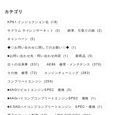
カテゴリ
KP61.インジェクション化
(
18
)
サクラム サイレンサーキット
(
3
)
納車、引取りの旅
(
2
)
キャンペーン
(
5
)
◆◇お問い合わせに関してのお願い◇◆
(
1
)
■お問い合わせ先・問い合わせ内容
(
1
)
新商品
(
5
)
日々の出来事
(
331
)
AE86 修理・メンテナンス
(
370
)
その他 修理
(
72
)
エンジンチューニング
(
283
)
コンプリートエンジン
(
256
)
■4AGリビルトエンジンSPEC 価格
(
3
)
■4AGハイコンプコンプリートエンジンSPEC 価格
(
1
)
■4.5AGハイコンプコンプリートエンジン SPEC・価格
(
1
)
電子スロットル制御
(
15
)
LINK G4X ECU
(
241
)