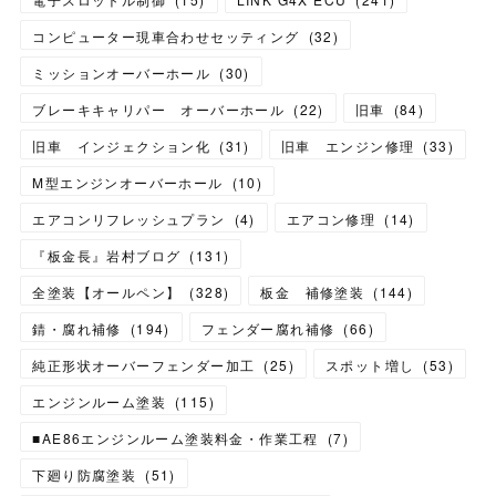
コンピューター現車合わせセッティング
(
32
)
ミッションオーバーホール
(
30
)
ブレーキキャリパー オーバーホール
(
22
)
旧車
(
84
)
旧車 インジェクション化
(
31
)
旧車 エンジン修理
(
33
)
M型エンジンオーバーホール
(
10
)
エアコンリフレッシュプラン
(
4
)
エアコン修理
(
14
)
『板金長』岩村ブログ
(
131
)
全塗装【オールペン】
(
328
)
板金 補修塗装
(
144
)
錆・腐れ補修
(
194
)
フェンダー腐れ補修
(
66
)
純正形状オーバーフェンダー加工
(
25
)
スポット増し
(
53
)
エンジンルーム塗装
(
115
)
■AE86エンジンルーム塗装料金・作業工程
(
7
)
下廻り防腐塗装
(
51
)