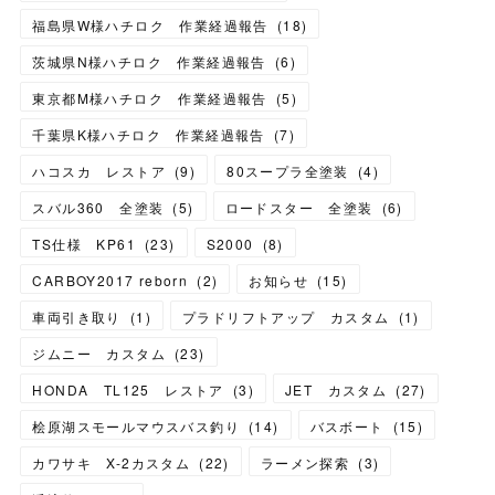
福島県W様ハチロク 作業経過報告
(
18
)
茨城県N様ハチロク 作業経過報告
(
6
)
東京都M様ハチロク 作業経過報告
(
5
)
千葉県K様ハチロク 作業経過報告
(
7
)
ハコスカ レストア
(
9
)
80スープラ全塗装
(
4
)
スバル360 全塗装
(
5
)
ロードスター 全塗装
(
6
)
TS仕様 KP61
(
23
)
S2000
(
8
)
CARBOY2017 reborn
(
2
)
お知らせ
(
15
)
車両引き取り
(
1
)
プラドリフトアップ カスタム
(
1
)
ジムニー カスタム
(
23
)
HONDA TL125 レストア
(
3
)
JET カスタム
(
27
)
桧原湖スモールマウスバス釣り
(
14
)
バスボート
(
15
)
カワサキ X-2カスタム
(
22
)
ラーメン探索
(
3
)