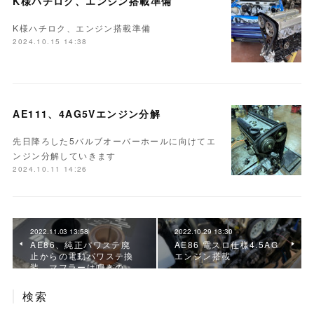
K様ハチロク、エンジン搭載準備
K様ハチロク、エンジン搭載準備
2024.10.15 14:38
AE111、4AG5Vエンジン分解
先日降ろした5バルブオーバーホールに向けてエ
ンジン分解していきます
2024.10.11 14:26
2022.11.03 13:58
2022.10.29 13:30
AE86、純正パワステ廃
AE86 電スロ仕様4.5AG
止からの電動パワステ換
エンジン搭載
装、マフラーは鳴きの…
検索