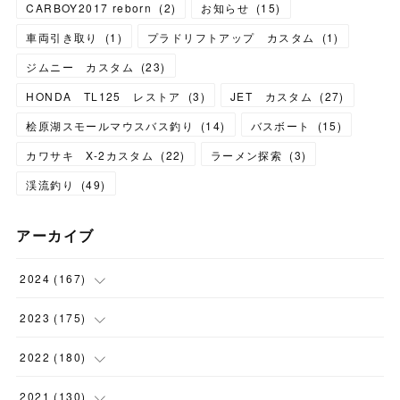
CARBOY2017 reborn
(
2
)
お知らせ
(
15
)
車両引き取り
(
1
)
プラドリフトアップ カスタム
(
1
)
ジムニー カスタム
(
23
)
HONDA TL125 レストア
(
3
)
JET カスタム
(
27
)
桧原湖スモールマウスバス釣り
(
14
)
バスボート
(
15
)
カワサキ X-2カスタム
(
22
)
ラーメン探索
(
3
)
渓流釣り
(
49
)
アーカイブ
2024
(
167
)
(
11
)
2023
(
175
)
(
24
)
(
12
)
2022
(
180
)
(
23
)
(
18
)
(
17
)
2021
(
130
)