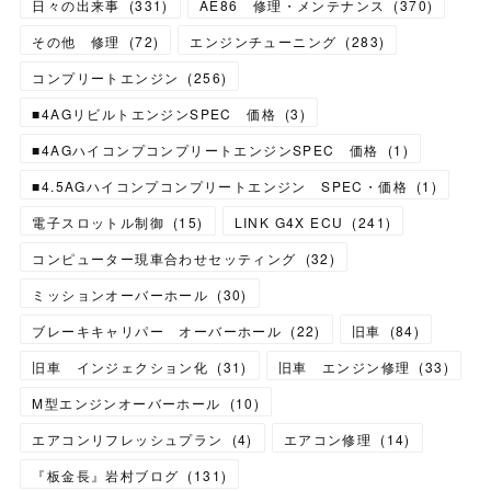
日々の出来事
(
331
)
AE86 修理・メンテナンス
(
370
)
その他 修理
(
72
)
エンジンチューニング
(
283
)
コンプリートエンジン
(
256
)
■4AGリビルトエンジンSPEC 価格
(
3
)
■4AGハイコンプコンプリートエンジンSPEC 価格
(
1
)
■4.5AGハイコンプコンプリートエンジン SPEC・価格
(
1
)
電子スロットル制御
(
15
)
LINK G4X ECU
(
241
)
コンピューター現車合わせセッティング
(
32
)
ミッションオーバーホール
(
30
)
ブレーキキャリパー オーバーホール
(
22
)
旧車
(
84
)
旧車 インジェクション化
(
31
)
旧車 エンジン修理
(
33
)
M型エンジンオーバーホール
(
10
)
エアコンリフレッシュプラン
(
4
)
エアコン修理
(
14
)
『板金長』岩村ブログ
(
131
)