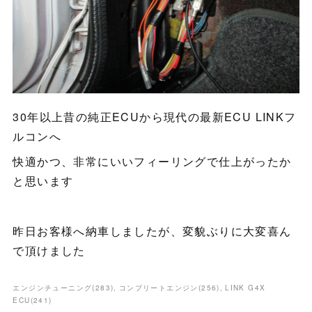
30年以上昔の純正ECUから現代の最新ECU LINKフ
ルコンへ
快適かつ、非常にいいフィーリングで仕上がったか
と思います
昨日お客様へ納車しましたが、変貌ぶりに大変喜ん
で頂けました
エンジンチューニング
(
283
)
コンプリートエンジン
(
256
)
LINK G4X
ECU
(
241
)