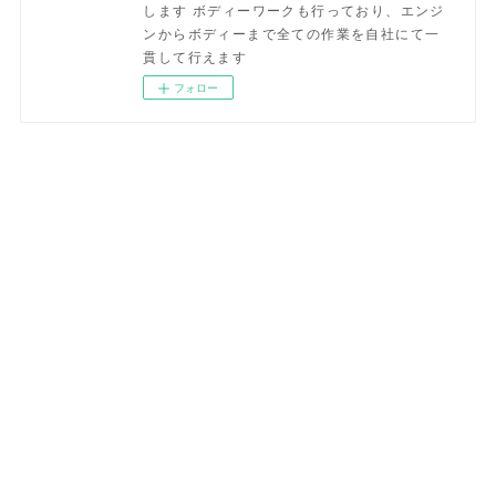
します ボディーワークも行っており、エンジ
ンからボディーまで全ての作業を自社にて一
貫して行えます
フォロー