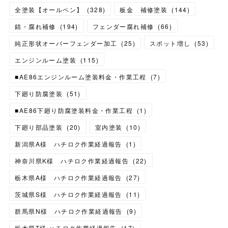
全塗装【オールペン】
(
328
)
板金 補修塗装
(
144
)
錆・腐れ補修
(
194
)
フェンダー腐れ補修
(
66
)
純正形状オーバーフェンダー加工
(
25
)
スポット増し
(
53
)
エンジンルーム塗装
(
115
)
■AE86エンジンルーム塗装料金・作業工程
(
7
)
下廻り防腐塗装
(
51
)
■AE86下廻り防腐塗装料金・作業工程
(
1
)
下廻り部品塗装
(
20
)
室内塗装
(
10
)
新潟県A様 ハチロク作業経過報告
(
1
)
神奈川県K様 ハチロク作業経過報告
(
22
)
栃木県A様 ハチロク作業経過報告
(
27
)
茨城県S様 ハチロク作業経過報告
(
11
)
群馬県N様 ハチロク作業経過報告
(
9
)
栃木県T様 ハチロク作業経過報告
(
17
)