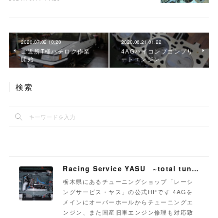
2020.07.02 10:20
2020.06.21 01:22
ご近所T様ハチロク作業
4AGハイコンプコンプリ
開始
ートエンジン
検索
Racing Service YASU ~total tuning proshop~
栃木県にあるチューニングショップ「レーシ
ングサービス・ヤス」の公式HPです 4AGを
メインにオーバーホールからチューニングエ
ンジン、また国産旧車エンジン修理も対応致