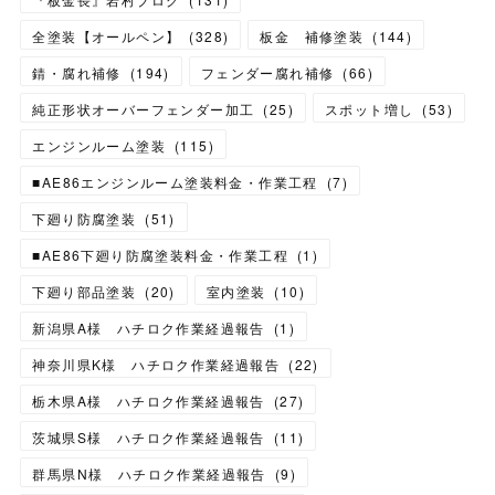
全塗装【オールペン】
(
328
)
板金 補修塗装
(
144
)
錆・腐れ補修
(
194
)
フェンダー腐れ補修
(
66
)
純正形状オーバーフェンダー加工
(
25
)
スポット増し
(
53
)
エンジンルーム塗装
(
115
)
■AE86エンジンルーム塗装料金・作業工程
(
7
)
下廻り防腐塗装
(
51
)
■AE86下廻り防腐塗装料金・作業工程
(
1
)
下廻り部品塗装
(
20
)
室内塗装
(
10
)
新潟県A様 ハチロク作業経過報告
(
1
)
神奈川県K様 ハチロク作業経過報告
(
22
)
栃木県A様 ハチロク作業経過報告
(
27
)
茨城県S様 ハチロク作業経過報告
(
11
)
群馬県N様 ハチロク作業経過報告
(
9
)