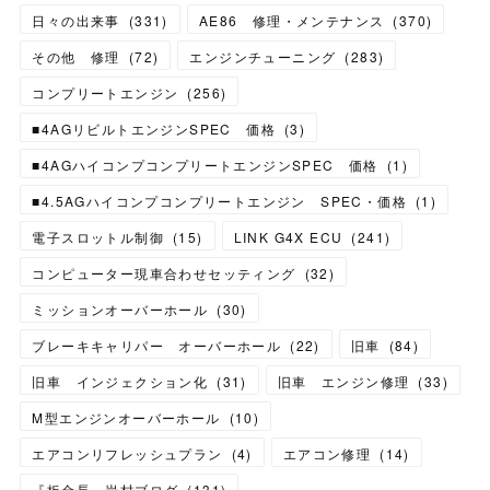
日々の出来事
(
331
)
AE86 修理・メンテナンス
(
370
)
その他 修理
(
72
)
エンジンチューニング
(
283
)
コンプリートエンジン
(
256
)
■4AGリビルトエンジンSPEC 価格
(
3
)
■4AGハイコンプコンプリートエンジンSPEC 価格
(
1
)
■4.5AGハイコンプコンプリートエンジン SPEC・価格
(
1
)
電子スロットル制御
(
15
)
LINK G4X ECU
(
241
)
コンピューター現車合わせセッティング
(
32
)
ミッションオーバーホール
(
30
)
ブレーキキャリパー オーバーホール
(
22
)
旧車
(
84
)
旧車 インジェクション化
(
31
)
旧車 エンジン修理
(
33
)
M型エンジンオーバーホール
(
10
)
エアコンリフレッシュプラン
(
4
)
エアコン修理
(
14
)
『板金長』岩村ブログ
(
131
)