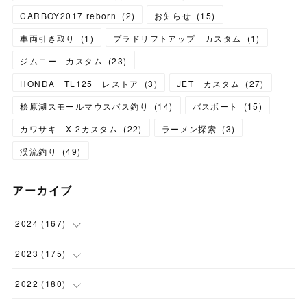
CARBOY2017 reborn
(
2
)
お知らせ
(
15
)
車両引き取り
(
1
)
プラドリフトアップ カスタム
(
1
)
ジムニー カスタム
(
23
)
HONDA TL125 レストア
(
3
)
JET カスタム
(
27
)
桧原湖スモールマウスバス釣り
(
14
)
バスボート
(
15
)
カワサキ X-2カスタム
(
22
)
ラーメン探索
(
3
)
渓流釣り
(
49
)
アーカイブ
2024
(
167
)
(
11
)
2023
(
175
)
(
24
)
(
12
)
2022
(
180
)