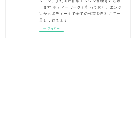
ンジン、また国産旧車エンジン修理も対応致
します ボディーワークも行っており、エンジ
ンからボディーまで全ての作業を自社にて一
貫して行えます
フォロー