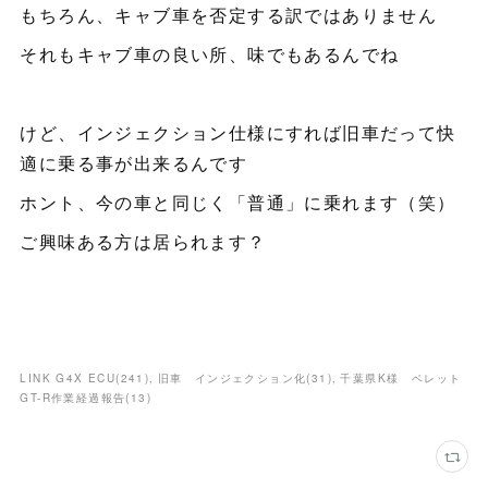
もちろん、キャブ車を否定する訳ではありません
それもキャブ車の良い所、味でもあるんでね
けど、インジェクション仕様にすれば旧車だって快
適に乗る事が出来るんです
ホント、今の車と同じく「普通」に乗れます（笑）
ご興味ある方は居られます？
LINK G4X ECU
(
241
)
旧車 インジェクション化
(
31
)
千葉県K様 ベレット
GT-R作業経過報告
(
13
)