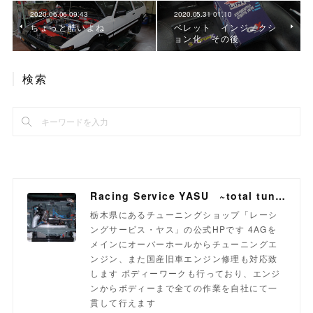
2020.06.06 09:43
2020.05.31 01:10
ちょっと酷いよね
ベレット インジェクシ
ョン化 その後
検索
Racing Service YASU ~total tuning proshop~
栃木県にあるチューニングショップ「レーシ
ングサービス・ヤス」の公式HPです 4AGを
メインにオーバーホールからチューニングエ
ンジン、また国産旧車エンジン修理も対応致
します ボディーワークも行っており、エンジ
ンからボディーまで全ての作業を自社にて一
貫して行えます