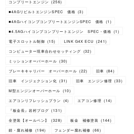
コンプリートエンジン
(
256
)
■4AGリビルトエンジンSPEC 価格
(
3
)
■4AGハイコンプコンプリートエンジンSPEC 価格
(
1
)
■4.5AGハイコンプコンプリートエンジン SPEC・価格
(
1
)
電子スロットル制御
(
15
)
LINK G4X ECU
(
241
)
コンピューター現車合わせセッティング
(
32
)
ミッションオーバーホール
(
30
)
ブレーキキャリパー オーバーホール
(
22
)
旧車
(
84
)
旧車 インジェクション化
(
31
)
旧車 エンジン修理
(
33
)
M型エンジンオーバーホール
(
10
)
エアコンリフレッシュプラン
(
4
)
エアコン修理
(
14
)
『板金長』岩村ブログ
(
131
)
全塗装【オールペン】
(
328
)
板金 補修塗装
(
144
)
錆・腐れ補修
(
194
)
フェンダー腐れ補修
(
66
)