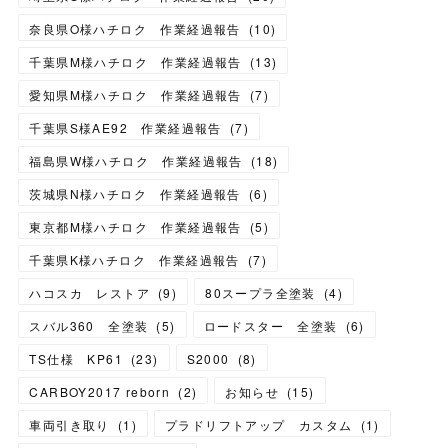
奈良県O様ハチロク 作業経過報告
(
10
)
千葉県M様ハチロク 作業経過報告
(
13
)
愛知県M様ハチロク 作業経過報告
(
7
)
千葉県S様AE92 作業経過報告
(
7
)
福島県W様ハチロク 作業経過報告
(
18
)
茨城県N様ハチロク 作業経過報告
(
6
)
東京都M様ハチロク 作業経過報告
(
5
)
千葉県K様ハチロク 作業経過報告
(
7
)
ハコスカ レストア
(
9
)
80スープラ全塗装
(
4
)
スバル360 全塗装
(
5
)
ロードスター 全塗装
(
6
)
TS仕様 KP61
(
23
)
S2000
(
8
)
CARBOY2017 reborn
(
2
)
お知らせ
(
15
)
車両引き取り
(
1
)
プラドリフトアップ カスタム
(
1
)