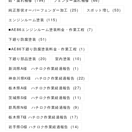
錆・腐れ補修
(
194
)
フェンダー腐れ補修
(
66
)
純正形状オーバーフェンダー加工
(
25
)
スポット増し
(
53
)
エンジンルーム塗装
(
115
)
■AE86エンジンルーム塗装料金・作業工程
(
7
)
下廻り防腐塗装
(
51
)
■AE86下廻り防腐塗装料金・作業工程
(
1
)
下廻り部品塗装
(
20
)
室内塗装
(
10
)
新潟県A様 ハチロク作業経過報告
(
1
)
神奈川県K様 ハチロク作業経過報告
(
22
)
栃木県A様 ハチロク作業経過報告
(
27
)
茨城県S様 ハチロク作業経過報告
(
11
)
群馬県N様 ハチロク作業経過報告
(
9
)
栃木県T様 ハチロク作業経過報告
(
17
)
岩手県O様 ハチロク作業経過報告
(
14
)