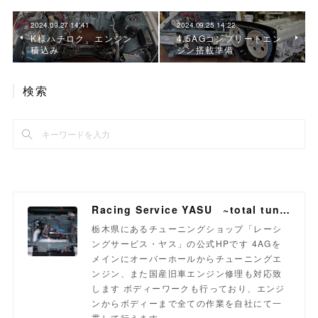
2024.09.27 14:41
2024.09.25 14:22
K様ハチロク、エンジン
4.5AGコンプリートエン
積込み
ジン搭載準備
検索
Racing Service YASU ~total tuning proshop~
栃木県にあるチューニングショップ「レーシ
ングサービス・ヤス」の公式HPです 4AGを
メインにオーバーホールからチューニングエ
ンジン、また国産旧車エンジン修理も対応致
します ボディーワークも行っており、エンジ
ンからボディーまで全ての作業を自社にて一
貫して行えます