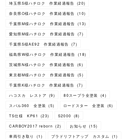
埼玉県S様ハチロク 作業経過報告
(
20
)
奈良県O様ハチロク 作業経過報告
(
10
)
千葉県M様ハチロク 作業経過報告
(
13
)
愛知県M様ハチロク 作業経過報告
(
7
)
千葉県S様AE92 作業経過報告
(
7
)
福島県W様ハチロク 作業経過報告
(
18
)
茨城県N様ハチロク 作業経過報告
(
6
)
東京都M様ハチロク 作業経過報告
(
5
)
千葉県K様ハチロク 作業経過報告
(
7
)
ハコスカ レストア
(
9
)
80スープラ全塗装
(
4
)
スバル360 全塗装
(
5
)
ロードスター 全塗装
(
6
)
TS仕様 KP61
(
23
)
S2000
(
8
)
CARBOY2017 reborn
(
2
)
お知らせ
(
15
)
車両引き取り
(
1
)
プラドリフトアップ カスタム
(
1
)