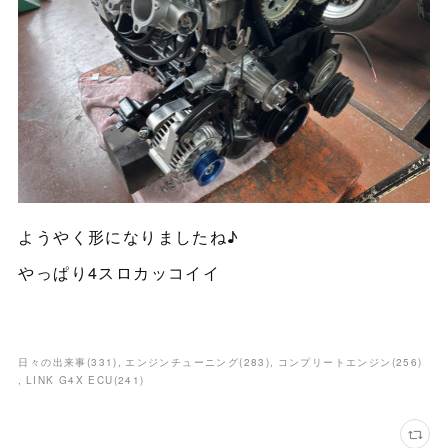
ようやく形になりましたね♪
やっぱり4スロカッコイイ
日々の出来事
(
331
)
エンジンチューニング
(
283
)
コンプリートエンジン
(
256
)
LINK G4X ECU
(
241
)