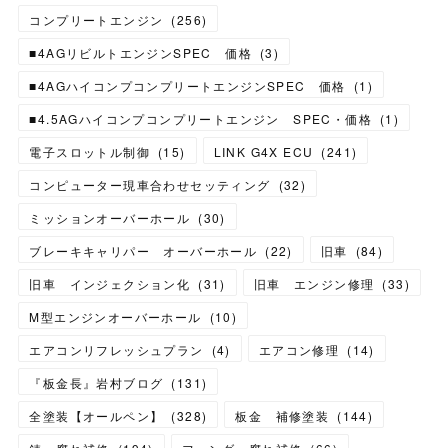
コンプリートエンジン
(
256
)
■4AGリビルトエンジンSPEC 価格
(
3
)
■4AGハイコンプコンプリートエンジンSPEC 価格
(
1
)
■4.5AGハイコンプコンプリートエンジン SPEC・価格
(
1
)
電子スロットル制御
(
15
)
LINK G4X ECU
(
241
)
コンピューター現車合わせセッティング
(
32
)
ミッションオーバーホール
(
30
)
ブレーキキャリパー オーバーホール
(
22
)
旧車
(
84
)
旧車 インジェクション化
(
31
)
旧車 エンジン修理
(
33
)
M型エンジンオーバーホール
(
10
)
エアコンリフレッシュプラン
(
4
)
エアコン修理
(
14
)
『板金長』岩村ブログ
(
131
)
全塗装【オールペン】
(
328
)
板金 補修塗装
(
144
)