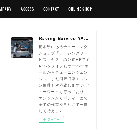
MPANY
ACCESS
CONTACT
ONLINE SHOP
Racing Service YASU ~total tuning proshop~
栃木県にあるチューニング
ショップ「レーシングサー
ビス・ヤス」の公式HPです
4AGをメインにオーバーホ
ールからチューニングエン
ジン、また国産旧車エンジ
ン修理も対応致します ボデ
ィーワークも行っており、
エンジンからボディーまで
全ての作業を自社にて一貫
して行えます
フォロー