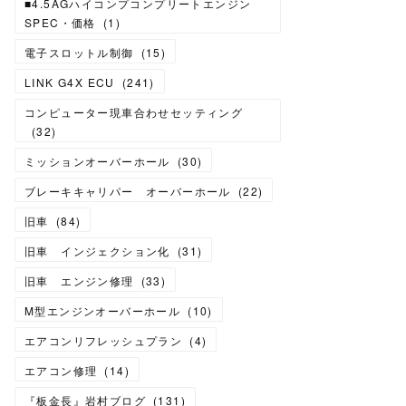
■4.5AGハイコンプコンプリートエンジン
SPEC・価格
(
1
)
電子スロットル制御
(
15
)
LINK G4X ECU
(
241
)
コンピューター現車合わせセッティング
(
32
)
ミッションオーバーホール
(
30
)
ブレーキキャリパー オーバーホール
(
22
)
旧車
(
84
)
旧車 インジェクション化
(
31
)
旧車 エンジン修理
(
33
)
M型エンジンオーバーホール
(
10
)
エアコンリフレッシュプラン
(
4
)
エアコン修理
(
14
)
『板金長』岩村ブログ
(
131
)