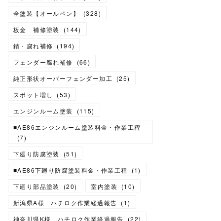
全塗装【オールペン】
(
328
)
板金 補修塗装
(
144
)
錆・腐れ補修
(
194
)
フェンダー腐れ補修
(
66
)
純正形状オーバーフェンダー加工
(
25
)
スポット増し
(
53
)
エンジンルーム塗装
(
115
)
■AE86エンジンルーム塗装料金・作業工程
(
7
)
下廻り防腐塗装
(
51
)
■AE86下廻り防腐塗装料金・作業工程
(
1
)
下廻り部品塗装
(
20
)
室内塗装
(
10
)
新潟県A様 ハチロク作業経過報告
(
1
)
神奈川県K様 ハチロク作業経過報告
(
22
)