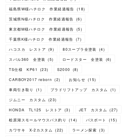
福島県W様ハチロク 作業経過報告
(
18
)
茨城県N様ハチロク 作業経過報告
(
6
)
東京都M様ハチロク 作業経過報告
(
5
)
千葉県K様ハチロク 作業経過報告
(
7
)
ハコスカ レストア
(
9
)
80スープラ全塗装
(
4
)
スバル360 全塗装
(
5
)
ロードスター 全塗装
(
6
)
TS仕様 KP61
(
23
)
S2000
(
8
)
CARBOY2017 reborn
(
2
)
お知らせ
(
15
)
車両引き取り
(
1
)
プラドリフトアップ カスタム
(
1
)
ジムニー カスタム
(
23
)
HONDA TL125 レストア
(
3
)
JET カスタム
(
27
)
桧原湖スモールマウスバス釣り
(
14
)
バスボート
(
15
)
カワサキ X-2カスタム
(
22
)
ラーメン探索
(
3
)