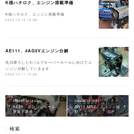
K様ハチロク、エンジン搭載準備
K様ハチロク、エンジン搭載準備
2024.10.15 14:38
AE111、4AG5Vエンジン分解
先日降ろした5バルブオーバーホールに向けてエ
ンジン分解していきます
2024.10.11 14:26
2024.05.22 14:43
2024.05.19 14:57
AE86、エンジンルーム
AW11.MR2、エンジン始
塗装下準備
動
検索