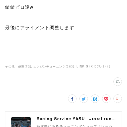
錆錆ピロ達w
最後にアライメント調整します
その他 修理
(
72
)
エンジンチューニング
(
283
)
LINK G4X ECU
(
241
)
Racing Service YASU ~total tuning proshop~
栃木県にあるチューニングショップ「レーシ