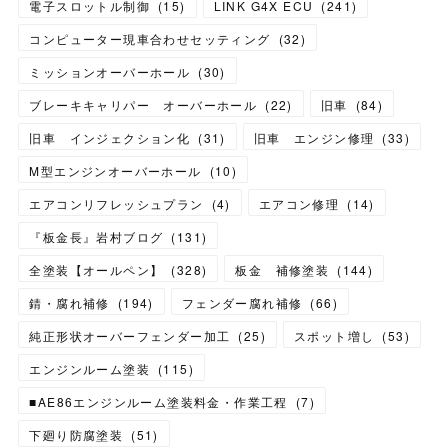
電子スロットル制御
(
15
)
LINK G4X ECU
(
241
)
コンピューター現車合わせセッティング
(
32
)
ミッションオーバーホール
(
30
)
ブレーキキャリパー オーバーホール
(
22
)
旧車
(
84
)
旧車 インジェクション化
(
31
)
旧車 エンジン修理
(
33
)
M型エンジンオーバーホール
(
10
)
エアコンリフレッシュプラン
(
4
)
エアコン修理
(
14
)
『板金長』岩村ブログ
(
131
)
全塗装【オールペン】
(
328
)
板金 補修塗装
(
144
)
錆・腐れ補修
(
194
)
フェンダー腐れ補修
(
66
)
純正形状オーバーフェンダー加工
(
25
)
スポット増し
(
53
)
エンジンルーム塗装
(
115
)
■AE86エンジンルーム塗装料金・作業工程
(
7
)
下廻り防腐塗装
(
51
)