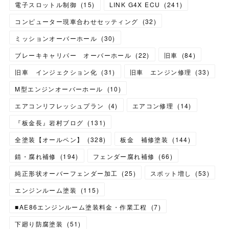
電子スロットル制御
(
15
)
LINK G4X ECU
(
241
)
コンピューター現車合わせセッティング
(
32
)
ミッションオーバーホール
(
30
)
ブレーキキャリパー オーバーホール
(
22
)
旧車
(
84
)
旧車 インジェクション化
(
31
)
旧車 エンジン修理
(
33
)
M型エンジンオーバーホール
(
10
)
エアコンリフレッシュプラン
(
4
)
エアコン修理
(
14
)
『板金長』岩村ブログ
(
131
)
全塗装【オールペン】
(
328
)
板金 補修塗装
(
144
)
錆・腐れ補修
(
194
)
フェンダー腐れ補修
(
66
)
純正形状オーバーフェンダー加工
(
25
)
スポット増し
(
53
)
エンジンルーム塗装
(
115
)
■AE86エンジンルーム塗装料金・作業工程
(
7
)
下廻り防腐塗装
(
51
)