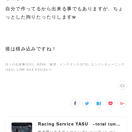
自分で作ってるから出来る事でもありますが、ちょ
っとした拘りたったりしますw
後は積み込みですね！
日々の出来事
(
331
)
AE86 修理・メンテナンス
(
370
)
エンジンチューニング
(
283
)
LINK G4X ECU
(
241
)
Racing Service YASU ~total tuning proshop~
栃木県にあるチューニングショップ「レーシ