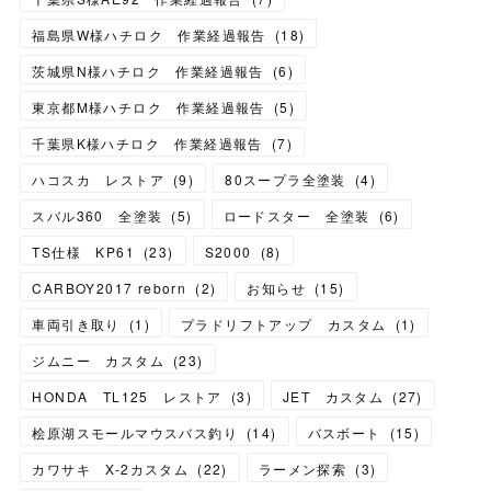
福島県W様ハチロク 作業経過報告
(
18
)
茨城県N様ハチロク 作業経過報告
(
6
)
東京都M様ハチロク 作業経過報告
(
5
)
千葉県K様ハチロク 作業経過報告
(
7
)
ハコスカ レストア
(
9
)
80スープラ全塗装
(
4
)
スバル360 全塗装
(
5
)
ロードスター 全塗装
(
6
)
TS仕様 KP61
(
23
)
S2000
(
8
)
CARBOY2017 reborn
(
2
)
お知らせ
(
15
)
車両引き取り
(
1
)
プラドリフトアップ カスタム
(
1
)
ジムニー カスタム
(
23
)
HONDA TL125 レストア
(
3
)
JET カスタム
(
27
)
桧原湖スモールマウスバス釣り
(
14
)
バスボート
(
15
)
カワサキ X-2カスタム
(
22
)
ラーメン探索
(
3
)