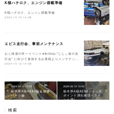
K様ハチロク、エンジン搭載準備
K様ハチロク、エンジン搭載準備
2024.10.15 14:38
エビス走行会、事前メンテナンス
おじ様達の年一イベントw&nbsp;"じじぃ達の走
行会" に向けて参加するお客様よりメンテナン…
2024.10.12 14:38
2024.04.13 13:00
2024.04.10 13:00
栃木県A様AE86鈑金補修
栃木県A様AE86ジャッキ
パーツ編
ポイント潰れ修理～スポ
ット増し
検索