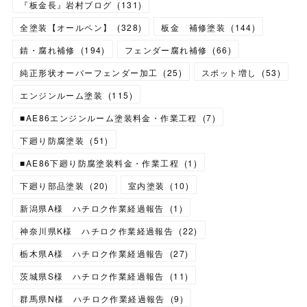
『板金長』岩村ブログ
(
131
)
全塗装【オールペン】
(
328
)
板金 補修塗装
(
144
)
錆・腐れ補修
(
194
)
フェンダー腐れ補修
(
66
)
純正形状オーバーフェンダー加工
(
25
)
スポット増し
(
53
)
エンジンルーム塗装
(
115
)
■AE86エンジンルーム塗装料金・作業工程
(
7
)
下廻り防腐塗装
(
51
)
■AE86下廻り防腐塗装料金・作業工程
(
1
)
下廻り部品塗装
(
20
)
室内塗装
(
10
)
新潟県A様 ハチロク作業経過報告
(
1
)
神奈川県K様 ハチロク作業経過報告
(
22
)
栃木県A様 ハチロク作業経過報告
(
27
)
茨城県S様 ハチロク作業経過報告
(
11
)
群馬県N様 ハチロク作業経過報告
(
9
)