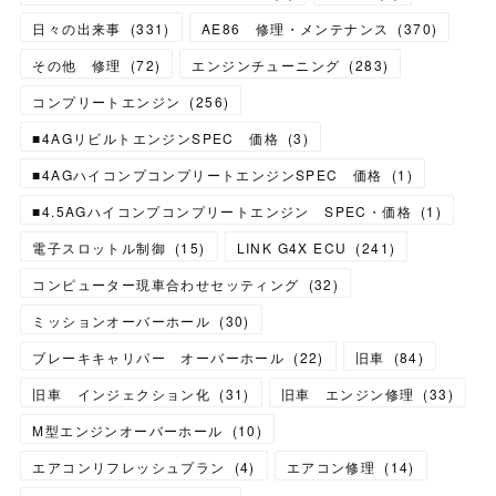
日々の出来事
(
331
)
AE86 修理・メンテナンス
(
370
)
その他 修理
(
72
)
エンジンチューニング
(
283
)
コンプリートエンジン
(
256
)
■4AGリビルトエンジンSPEC 価格
(
3
)
■4AGハイコンプコンプリートエンジンSPEC 価格
(
1
)
■4.5AGハイコンプコンプリートエンジン SPEC・価格
(
1
)
電子スロットル制御
(
15
)
LINK G4X ECU
(
241
)
コンピューター現車合わせセッティング
(
32
)
ミッションオーバーホール
(
30
)
ブレーキキャリパー オーバーホール
(
22
)
旧車
(
84
)
旧車 インジェクション化
(
31
)
旧車 エンジン修理
(
33
)
M型エンジンオーバーホール
(
10
)
エアコンリフレッシュプラン
(
4
)
エアコン修理
(
14
)