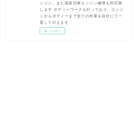
ンジン、また国産旧車エンジン修理も対応致
します ボディーワークも行っており、エンジ
ンからボディーまで全ての作業を自社にて一
貫して行えます
フォロー