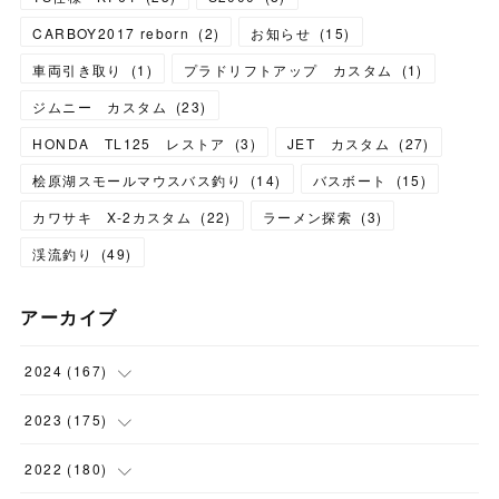
CARBOY2017 reborn
(
2
)
お知らせ
(
15
)
車両引き取り
(
1
)
プラドリフトアップ カスタム
(
1
)
ジムニー カスタム
(
23
)
HONDA TL125 レストア
(
3
)
JET カスタム
(
27
)
桧原湖スモールマウスバス釣り
(
14
)
バスボート
(
15
)
カワサキ X-2カスタム
(
22
)
ラーメン探索
(
3
)
渓流釣り
(
49
)
アーカイブ
2024
(
167
)
(
11
)
2023
(
175
)
(
24
)
(
12
)
2022
(
180
)