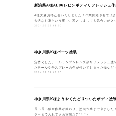
新潟県A様AE86レビンボディリフレッシュ
A様大変お待たせいたしました！作業開始させて頂きます(๑•̀ㅂ•́)و✧オーナ
大切なお車という事で、私としましても気合いが入
2024.09.25 13:00
神奈川県K様パーツ塗装
定番化したテールランプ＆レンズ類リフレッシュ塗
たテールや缶スプレーの色が付いてしまった物など
2024.09.08 13:00
神奈川県K様ようやくたどりついたボディ塗
長い長い鈑金作業が終わり、塗装作業まで来ました
ラーまで入れてさあ塗装だ(*´ ³ `)ﾉ