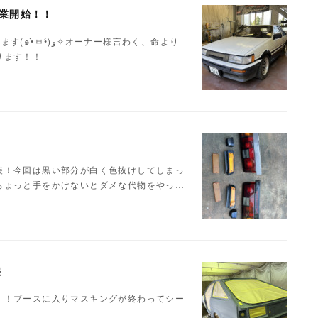
作業開始！！
ー様言わく、命より
ります！！
装！今回は黒い部分が白く色抜けしてしまっ
ちょっと手をかけないとダメな代物をやっ…
装
！！ブースに入りマスキングが終わってシー