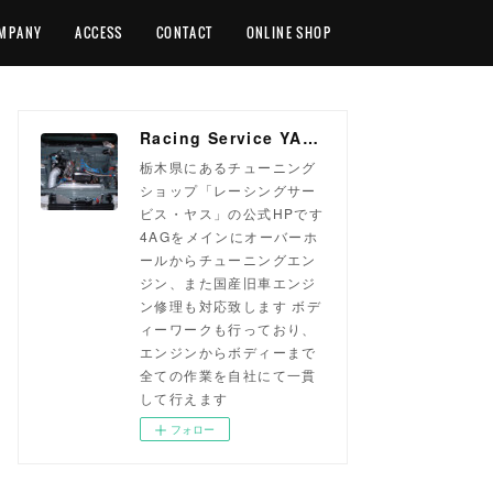
MPANY
ACCESS
CONTACT
ONLINE SHOP
Racing Service YASU ~total tuning proshop~
栃木県にあるチューニング
ショップ「レーシングサー
ビス・ヤス」の公式HPです
4AGをメインにオーバーホ
ールからチューニングエン
ジン、また国産旧車エンジ
ン修理も対応致します ボデ
ィーワークも行っており、
エンジンからボディーまで
全ての作業を自社にて一貫
して行えます
フォロー