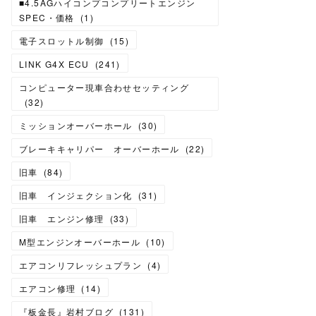
■4.5AGハイコンプコンプリートエンジン
SPEC・価格
(
1
)
電子スロットル制御
(
15
)
LINK G4X ECU
(
241
)
コンピューター現車合わせセッティング
(
32
)
ミッションオーバーホール
(
30
)
ブレーキキャリパー オーバーホール
(
22
)
旧車
(
84
)
旧車 インジェクション化
(
31
)
旧車 エンジン修理
(
33
)
M型エンジンオーバーホール
(
10
)
エアコンリフレッシュプラン
(
4
)
エアコン修理
(
14
)
『板金長』岩村ブログ
(
131
)