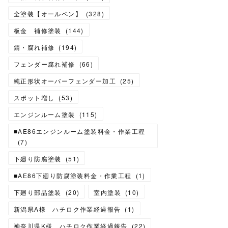
全塗装【オールペン】
(
328
)
板金 補修塗装
(
144
)
錆・腐れ補修
(
194
)
フェンダー腐れ補修
(
66
)
純正形状オーバーフェンダー加工
(
25
)
スポット増し
(
53
)
エンジンルーム塗装
(
115
)
■AE86エンジンルーム塗装料金・作業工程
(
7
)
下廻り防腐塗装
(
51
)
■AE86下廻り防腐塗装料金・作業工程
(
1
)
下廻り部品塗装
(
20
)
室内塗装
(
10
)
新潟県A様 ハチロク作業経過報告
(
1
)
神奈川県K様 ハチロク作業経過報告
(
22
)