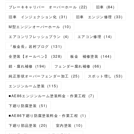
ブレーキキャリパー オーバーホール
(
22
)
旧車
(
84
)
旧車 インジェクション化
(
31
)
旧車 エンジン修理
(
33
)
M型エンジンオーバーホール
(
10
)
エアコンリフレッシュプラン
(
4
)
エアコン修理
(
14
)
『板金長』岩村ブログ
(
131
)
全塗装【オールペン】
(
328
)
板金 補修塗装
(
144
)
錆・腐れ補修
(
194
)
フェンダー腐れ補修
(
66
)
純正形状オーバーフェンダー加工
(
25
)
スポット増し
(
53
)
エンジンルーム塗装
(
115
)
■AE86エンジンルーム塗装料金・作業工程
(
7
)
下廻り防腐塗装
(
51
)
■AE86下廻り防腐塗装料金・作業工程
(
1
)
下廻り部品塗装
(
20
)
室内塗装
(
10
)