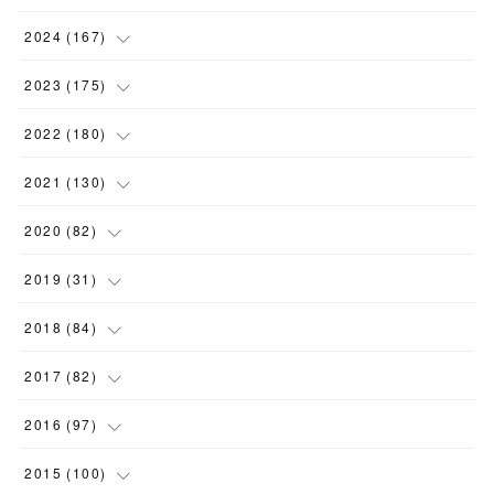
2024
(
167
)
(
11
)
2023
(
175
)
(
24
)
(
12
)
2022
(
180
)
(
23
)
(
18
)
(
17
)
2021
(
130
)
(
23
)
(
16
)
(
15
)
(
10
)
2020
(
82
)
(
18
)
(
15
)
(
23
)
(
4
)
(
21
)
2019
(
31
)
(
20
)
(
16
)
(
14
)
(
16
)
(
8
)
(
1
)
2018
(
84
)
(
15
)
(
13
)
(
12
)
(
11
)
(
8
)
(
3
)
(
7
)
2017
(
82
)
(
13
)
(
18
)
(
14
)
(
16
)
(
5
)
(
7
)
(
7
)
(
10
)
2016
(
97
)
(
7
)
(
6
)
(
10
)
(
14
)
(
10
)
(
3
)
(
5
)
(
5
)
(
7
)
2015
(
100
)