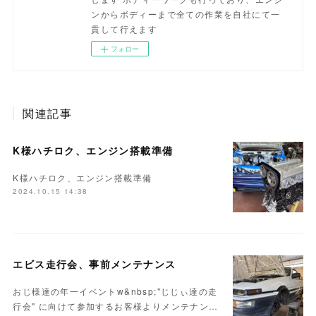
ンからボディーまで全ての作業を自社にて一
貫して行えます
フォロー
関連記事
K様ハチロク、エンジン搭載準備
K様ハチロク、エンジン搭載準備
2024.10.15 14:38
エビス走行会、事前メンテナンス
おじ様達の年一イベントw&nbsp;"じじぃ達の走
行会" に向けて参加するお客様よりメンテナン…