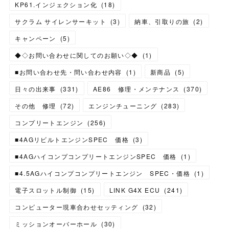
KP61.インジェクション化
(
18
)
サクラム サイレンサーキット
(
3
)
納車、引取りの旅
(
2
)
キャンペーン
(
5
)
◆◇お問い合わせに関してのお願い◇◆
(
1
)
■お問い合わせ先・問い合わせ内容
(
1
)
新商品
(
5
)
日々の出来事
(
331
)
AE86 修理・メンテナンス
(
370
)
その他 修理
(
72
)
エンジンチューニング
(
283
)
コンプリートエンジン
(
256
)
■4AGリビルトエンジンSPEC 価格
(
3
)
■4AGハイコンプコンプリートエンジンSPEC 価格
(
1
)
■4.5AGハイコンプコンプリートエンジン SPEC・価格
(
1
)
電子スロットル制御
(
15
)
LINK G4X ECU
(
241
)
コンピューター現車合わせセッティング
(
32
)
ミッションオーバーホール
(
30
)