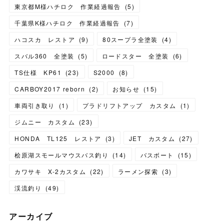
東京都M様ハチロク 作業経過報告
(
5
)
千葉県K様ハチロク 作業経過報告
(
7
)
ハコスカ レストア
(
9
)
80スープラ全塗装
(
4
)
スバル360 全塗装
(
5
)
ロードスター 全塗装
(
6
)
TS仕様 KP61
(
23
)
S2000
(
8
)
CARBOY2017 reborn
(
2
)
お知らせ
(
15
)
車両引き取り
(
1
)
プラドリフトアップ カスタム
(
1
)
ジムニー カスタム
(
23
)
HONDA TL125 レストア
(
3
)
JET カスタム
(
27
)
桧原湖スモールマウスバス釣り
(
14
)
バスボート
(
15
)
カワサキ X-2カスタム
(
22
)
ラーメン探索
(
3
)
渓流釣り
(
49
)
アーカイブ