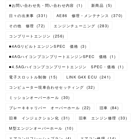
■お問い合わせ先・問い合わせ内容
(
1
)
新商品
(
5
)
日々の出来事
(
331
)
AE86 修理・メンテナンス
(
370
)
その他 修理
(
72
)
エンジンチューニング
(
283
)
コンプリートエンジン
(
256
)
■4AGリビルトエンジンSPEC 価格
(
3
)
■4AGハイコンプコンプリートエンジンSPEC 価格
(
1
)
■4.5AGハイコンプコンプリートエンジン SPEC・価格
(
1
)
電子スロットル制御
(
15
)
LINK G4X ECU
(
241
)
コンピューター現車合わせセッティング
(
32
)
ミッションオーバーホール
(
30
)
ブレーキキャリパー オーバーホール
(
22
)
旧車
(
84
)
旧車 インジェクション化
(
31
)
旧車 エンジン修理
(
33
)
M型エンジンオーバーホール
(
10
)
エアコンリフレッシュプラン
(
4
)
エアコン修理
(
14
)