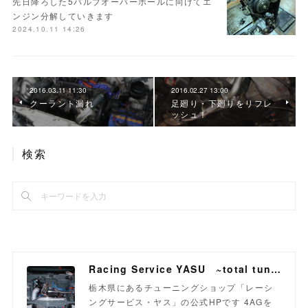
先日降ろした5バルブオーバーホールに向けてエ
ンジン分解していきます
2024.10.11 14:26
2016.03.11 11:30
2016.02.27 13:00
クーラント漏れ
足廻り・下廻りをリフレ
ッシュ！
検索
Racing Service YASU ~total tuning proshop~
栃木県にあるチューニングショップ「レーシ
ングサービス・ヤス」の公式HPです 4AGを