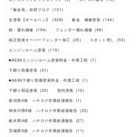
『板金長』岩村ブログ
(
131
)
全塗装【オールペン】
(
328
)
板金 補修塗装
(
144
)
錆・腐れ補修
(
194
)
フェンダー腐れ補修
(
66
)
純正形状オーバーフェンダー加工
(
25
)
スポット増し
(
53
)
エンジンルーム塗装
(
115
)
■AE86エンジンルーム塗装料金・作業工程
(
7
)
下廻り防腐塗装
(
51
)
■AE86下廻り防腐塗装料金・作業工程
(
1
)
下廻り部品塗装
(
20
)
室内塗装
(
10
)
新潟県A様 ハチロク作業経過報告
(
1
)
神奈川県K様 ハチロク作業経過報告
(
22
)
栃木県A様 ハチロク作業経過報告
(
27
)
茨城県S様 ハチロク作業経過報告
(
11
)