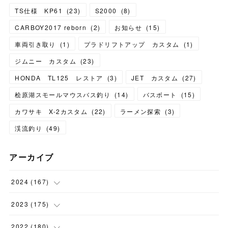
TS仕様 KP61
(
23
)
S2000
(
8
)
CARBOY2017 reborn
(
2
)
お知らせ
(
15
)
車両引き取り
(
1
)
プラドリフトアップ カスタム
(
1
)
ジムニー カスタム
(
23
)
HONDA TL125 レストア
(
3
)
JET カスタム
(
27
)
桧原湖スモールマウスバス釣り
(
14
)
バスボート
(
15
)
カワサキ X-2カスタム
(
22
)
ラーメン探索
(
3
)
渓流釣り
(
49
)
アーカイブ
2024
(
167
)
(
11
)
2023
(
175
)
(
24
)
(
12
)
2022
(
180
)