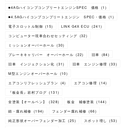
■4AGハイコンプコンプリートエンジンSPEC 価格
(
1
)
■4.5AGハイコンプコンプリートエンジン SPEC・価格
(
1
)
電子スロットル制御
(
15
)
LINK G4X ECU
(
241
)
コンピューター現車合わせセッティング
(
32
)
ミッションオーバーホール
(
30
)
ブレーキキャリパー オーバーホール
(
22
)
旧車
(
84
)
旧車 インジェクション化
(
31
)
旧車 エンジン修理
(
33
)
M型エンジンオーバーホール
(
10
)
エアコンリフレッシュプラン
(
4
)
エアコン修理
(
14
)
『板金長』岩村ブログ
(
131
)
全塗装【オールペン】
(
328
)
板金 補修塗装
(
144
)
錆・腐れ補修
(
194
)
フェンダー腐れ補修
(
66
)
純正形状オーバーフェンダー加工
(
25
)
スポット増し
(
53
)