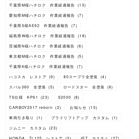
千葉県M様ハチロク 作業経過報告
(
13
)
愛知県M様ハチロク 作業経過報告
(
7
)
千葉県S様AE92 作業経過報告
(
7
)
福島県W様ハチロク 作業経過報告
(
18
)
茨城県N様ハチロク 作業経過報告
(
6
)
東京都M様ハチロク 作業経過報告
(
5
)
千葉県K様ハチロク 作業経過報告
(
7
)
ハコスカ レストア
(
9
)
80スープラ全塗装
(
4
)
スバル360 全塗装
(
5
)
ロードスター 全塗装
(
6
)
TS仕様 KP61
(
23
)
S2000
(
8
)
CARBOY2017 reborn
(
2
)
お知らせ
(
15
)
車両引き取り
(
1
)
プラドリフトアップ カスタム
(
1
)
ジムニー カスタム
(
23
)
HONDA TL125 レストア
(
3
)
JET カスタム
(
27
)