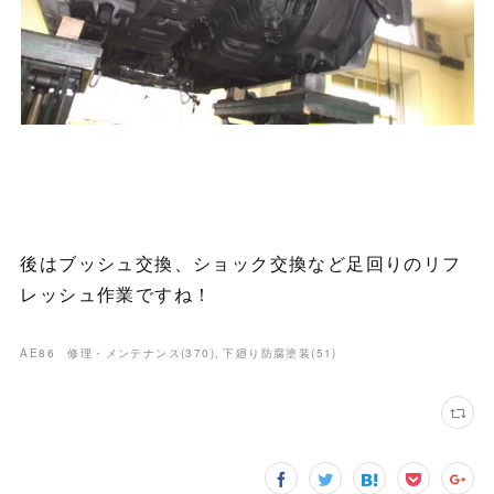
後はブッシュ交換、ショック交換など足回りのリフ
レッシュ作業ですね！
AE86 修理・メンテナンス
(
370
)
下廻り防腐塗装
(
51
)