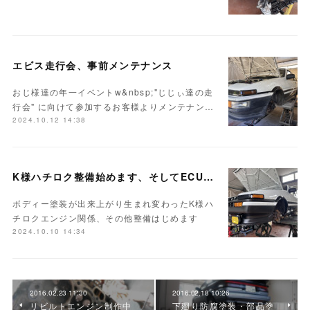
エビス走行会、事前メンテナンス
おじ様達の年一イベントw&nbsp;"じじぃ達の走
行会" に向けて参加するお客様よりメンテナン…
2024.10.12 14:38
K様ハチロク整備始めます、そしてECUセッティング
ボディー塗装が出来上がり生まれ変わったK様ハ
チロクエンジン関係、その他整備はじめます
2024.10.10 14:34
2016.02.23 11:30
2016.02.18 10:26
リビルトエンジン制作中
下廻り防腐塗装・部品塗