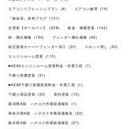
エアコンリフレッシュプラン
(
4
)
エアコン修理
(
14
)
『板金長』岩村ブログ
(
131
)
全塗装【オールペン】
(
328
)
板金 補修塗装
(
144
)
錆・腐れ補修
(
194
)
フェンダー腐れ補修
(
66
)
純正形状オーバーフェンダー加工
(
25
)
スポット増し
(
53
)
エンジンルーム塗装
(
115
)
■AE86エンジンルーム塗装料金・作業工程
(
7
)
下廻り防腐塗装
(
51
)
■AE86下廻り防腐塗装料金・作業工程
(
1
)
下廻り部品塗装
(
20
)
室内塗装
(
10
)
新潟県A様 ハチロク作業経過報告
(
1
)
神奈川県K様 ハチロク作業経過報告
(
22
)
栃木県A様 ハチロク作業経過報告
(
27
)