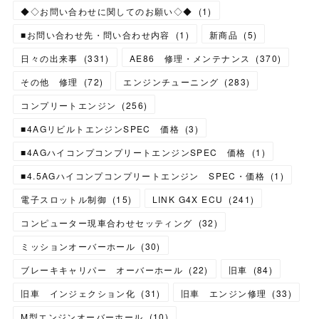
◆◇お問い合わせに関してのお願い◇◆
(
1
)
■お問い合わせ先・問い合わせ内容
(
1
)
新商品
(
5
)
日々の出来事
(
331
)
AE86 修理・メンテナンス
(
370
)
その他 修理
(
72
)
エンジンチューニング
(
283
)
コンプリートエンジン
(
256
)
■4AGリビルトエンジンSPEC 価格
(
3
)
■4AGハイコンプコンプリートエンジンSPEC 価格
(
1
)
■4.5AGハイコンプコンプリートエンジン SPEC・価格
(
1
)
電子スロットル制御
(
15
)
LINK G4X ECU
(
241
)
コンピューター現車合わせセッティング
(
32
)
ミッションオーバーホール
(
30
)
ブレーキキャリパー オーバーホール
(
22
)
旧車
(
84
)
旧車 インジェクション化
(
31
)
旧車 エンジン修理
(
33
)
M型エンジンオーバーホール
(
10
)