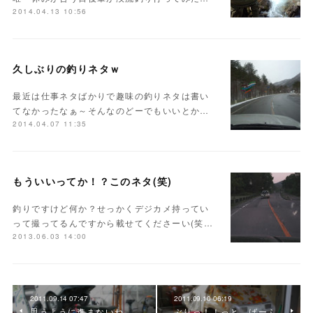
2014.04.13 10:56
久しぶりの釣りネタｗ
最近は仕事ネタばかりで趣味の釣りネタは書い
てなかったなぁ～そんなのどーでもいいとか…
2014.04.07 11:35
もういいってか！？このネタ(笑)
釣りですけど何か？せっかくデジカメ持ってい
って撮ってるんですから載せてくださーい(笑…
2013.06.03 14:00
2011.09.14 07:47
2011.09.10 06:19
思うように進まないね
ぶりっ！！っと、ばーふ