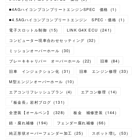
■4AGハイコンプコンプリートエンジンSPEC 価格
(
1
)
■4.5AGハイコンプコンプリートエンジン SPEC・価格
(
1
)
電子スロットル制御
(
15
)
LINK G4X ECU
(
241
)
コンピューター現車合わせセッティング
(
32
)
ミッションオーバーホール
(
30
)
ブレーキキャリパー オーバーホール
(
22
)
旧車
(
84
)
旧車 インジェクション化
(
31
)
旧車 エンジン修理
(
33
)
M型エンジンオーバーホール
(
10
)
エアコンリフレッシュプラン
(
4
)
エアコン修理
(
14
)
『板金長』岩村ブログ
(
131
)
全塗装【オールペン】
(
328
)
板金 補修塗装
(
144
)
錆・腐れ補修
(
194
)
フェンダー腐れ補修
(
66
)
純正形状オーバーフェンダー加工
(
25
)
スポット増し
(
53
)