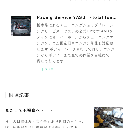
Racing Service YASU ~total tuning proshop~
栃木県にあるチューニングショップ「レーシ
ングサービス・ヤス」の公式HPです 4AGを
メインにオーバーホールからチューニングエ
ンジン、また国産旧車エンジン修理も対応致
します ボディーワークも行っており、エンジ
ンからボディーまで全ての作業を自社にて一
貫して行えます
フォロー
関連記事
またしても福島へ・・・
月一の日曜休みと言う事もあり世間の人たちと
唯一休みが合う日後輩が渓流釣り行ってみた…