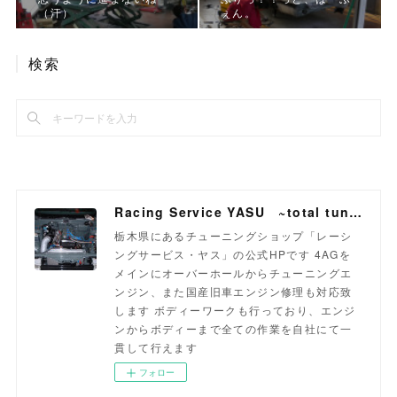
（汗）
ぇん。
検索
Racing Service YASU ~total tuning proshop~
栃木県にあるチューニングショップ「レーシ
ングサービス・ヤス」の公式HPです 4AGを
メインにオーバーホールからチューニングエ
ンジン、また国産旧車エンジン修理も対応致
します ボディーワークも行っており、エンジ
ンからボディーまで全ての作業を自社にて一
貫して行えます
フォロー