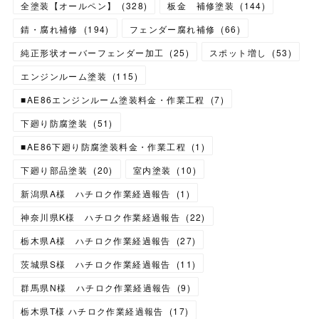
全塗装【オールペン】
(
328
)
板金 補修塗装
(
144
)
錆・腐れ補修
(
194
)
フェンダー腐れ補修
(
66
)
純正形状オーバーフェンダー加工
(
25
)
スポット増し
(
53
)
エンジンルーム塗装
(
115
)
■AE86エンジンルーム塗装料金・作業工程
(
7
)
下廻り防腐塗装
(
51
)
■AE86下廻り防腐塗装料金・作業工程
(
1
)
下廻り部品塗装
(
20
)
室内塗装
(
10
)
新潟県A様 ハチロク作業経過報告
(
1
)
神奈川県K様 ハチロク作業経過報告
(
22
)
栃木県A様 ハチロク作業経過報告
(
27
)
茨城県S様 ハチロク作業経過報告
(
11
)
群馬県N様 ハチロク作業経過報告
(
9
)
栃木県T様 ハチロク作業経過報告
(
17
)