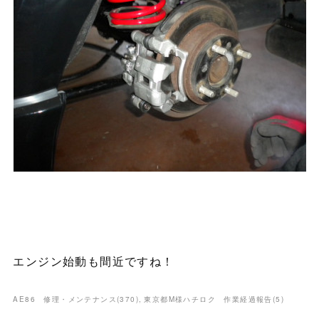
エンジン始動も間近ですね！
AE86 修理・メンテナンス
(
370
)
東京都M様ハチロク 作業経過報告
(
5
)