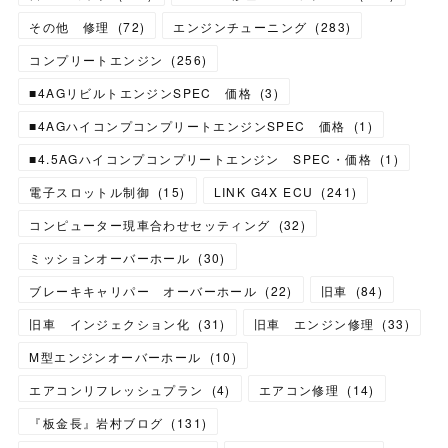
その他 修理
(
72
)
エンジンチューニング
(
283
)
コンプリートエンジン
(
256
)
■4AGリビルトエンジンSPEC 価格
(
3
)
■4AGハイコンプコンプリートエンジンSPEC 価格
(
1
)
■4.5AGハイコンプコンプリートエンジン SPEC・価格
(
1
)
電子スロットル制御
(
15
)
LINK G4X ECU
(
241
)
コンピューター現車合わせセッティング
(
32
)
ミッションオーバーホール
(
30
)
ブレーキキャリパー オーバーホール
(
22
)
旧車
(
84
)
旧車 インジェクション化
(
31
)
旧車 エンジン修理
(
33
)
M型エンジンオーバーホール
(
10
)
エアコンリフレッシュプラン
(
4
)
エアコン修理
(
14
)
『板金長』岩村ブログ
(
131
)