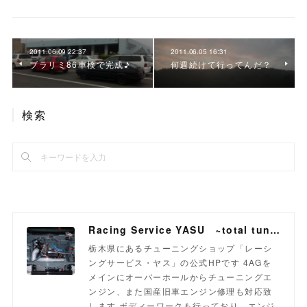
2011.06.09 22:37
2011.06.05 16:31
ブラリミ86車検で完成♪
何週続けて行ってんだ？
検索
Racing Service YASU ~total tuning proshop~
栃木県にあるチューニングショップ「レーシ
ングサービス・ヤス」の公式HPです 4AGを
メインにオーバーホールからチューニングエ
ンジン、また国産旧車エンジン修理も対応致
します ボディーワークも行っており、エンジ