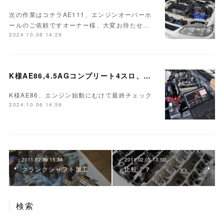
次の作業はコチラAE111、エンジンオーバーホ
ールのご依頼ですオーナー様、大変お待たせ…
2024.10.08 14:29
K様AE86,4.5AGコンプリート4スロ、LINKフルコン、他 作業完了
K様AE86、エンジン始動にむけて最終チェック
2024.10.06 14:59
2011.02.09 15:34
2011.02.05 13:50
クランクシャフト加工
比較！？
検索