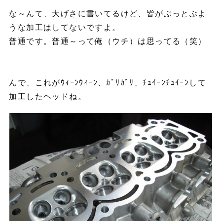
な～んて、大げさに書いてるけど、皆がぶっとぶよ
うな加工はしてないですよ。
普通です。普通～って俺（ウチ）は思ってる（笑）
んで、これがｳｨｰﾝｳｨｰﾝ、ｶﾞﾘｶﾞﾘ、ﾁｭｲｰﾝﾁｭｲｰﾝして
加工したヘッドね。