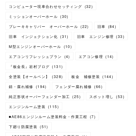
コンピューター現車合わせセッティング
(
32
)
ミッションオーバーホール
(
30
)
ブレーキキャリパー オーバーホール
(
22
)
旧車
(
84
)
旧車 インジェクション化
(
31
)
旧車 エンジン修理
(
33
)
M型エンジンオーバーホール
(
10
)
エアコンリフレッシュプラン
(
4
)
エアコン修理
(
14
)
『板金長』岩村ブログ
(
131
)
全塗装【オールペン】
(
328
)
板金 補修塗装
(
144
)
錆・腐れ補修
(
194
)
フェンダー腐れ補修
(
66
)
純正形状オーバーフェンダー加工
(
25
)
スポット増し
(
53
)
エンジンルーム塗装
(
115
)
■AE86エンジンルーム塗装料金・作業工程
(
7
)
下廻り防腐塗装
(
51
)