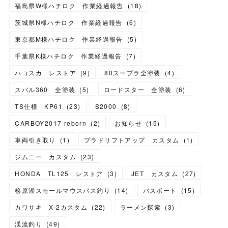
福島県W様ハチロク 作業経過報告
(
18
)
茨城県N様ハチロク 作業経過報告
(
6
)
東京都M様ハチロク 作業経過報告
(
5
)
千葉県K様ハチロク 作業経過報告
(
7
)
ハコスカ レストア
(
9
)
80スープラ全塗装
(
4
)
スバル360 全塗装
(
5
)
ロードスター 全塗装
(
6
)
TS仕様 KP61
(
23
)
S2000
(
8
)
CARBOY2017 reborn
(
2
)
お知らせ
(
15
)
車両引き取り
(
1
)
プラドリフトアップ カスタム
(
1
)
ジムニー カスタム
(
23
)
HONDA TL125 レストア
(
3
)
JET カスタム
(
27
)
桧原湖スモールマウスバス釣り
(
14
)
バスボート
(
15
)
カワサキ X-2カスタム
(
22
)
ラーメン探索
(
3
)
渓流釣り
(
49
)