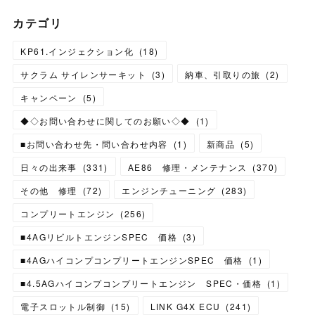
カテゴリ
KP61.インジェクション化
(
18
)
サクラム サイレンサーキット
(
3
)
納車、引取りの旅
(
2
)
キャンペーン
(
5
)
◆◇お問い合わせに関してのお願い◇◆
(
1
)
■お問い合わせ先・問い合わせ内容
(
1
)
新商品
(
5
)
日々の出来事
(
331
)
AE86 修理・メンテナンス
(
370
)
その他 修理
(
72
)
エンジンチューニング
(
283
)
コンプリートエンジン
(
256
)
■4AGリビルトエンジンSPEC 価格
(
3
)
■4AGハイコンプコンプリートエンジンSPEC 価格
(
1
)
■4.5AGハイコンプコンプリートエンジン SPEC・価格
(
1
)
電子スロットル制御
(
15
)
LINK G4X ECU
(
241
)