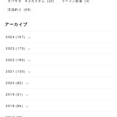
カワサキ X-2カスタム
(
22
)
ラーメン探索
(
3
)
渓流釣り
(
49
)
アーカイブ
2024
(
167
)
(
11
)
2023
(
175
)
(
24
)
(
12
)
2022
(
180
)
(
23
)
(
18
)
(
17
)
2021
(
130
)
(
23
)
(
16
)
(
15
)
(
10
)
2020
(
82
)
(
18
)
(
15
)
(
23
)
(
4
)
(
21
)
2019
(
31
)
(
20
)
(
16
)
(
14
)
(
16
)
(
8
)
(
1
)
2018
(
84
)
(
15
)
(
13
)
(
12
)
(
11
)
(
8
)
(
3
)
(
7
)