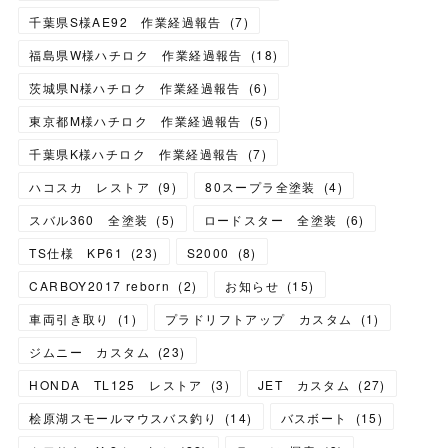
千葉県S様AE92 作業経過報告
(
7
)
福島県W様ハチロク 作業経過報告
(
18
)
茨城県N様ハチロク 作業経過報告
(
6
)
東京都M様ハチロク 作業経過報告
(
5
)
千葉県K様ハチロク 作業経過報告
(
7
)
ハコスカ レストア
(
9
)
80スープラ全塗装
(
4
)
スバル360 全塗装
(
5
)
ロードスター 全塗装
(
6
)
TS仕様 KP61
(
23
)
S2000
(
8
)
CARBOY2017 reborn
(
2
)
お知らせ
(
15
)
車両引き取り
(
1
)
プラドリフトアップ カスタム
(
1
)
ジムニー カスタム
(
23
)
HONDA TL125 レストア
(
3
)
JET カスタム
(
27
)
桧原湖スモールマウスバス釣り
(
14
)
バスボート
(
15
)