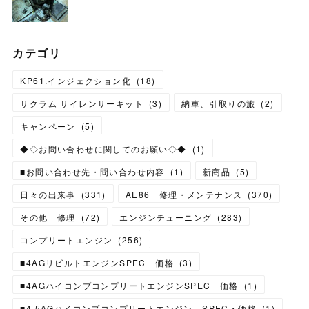
カテゴリ
KP61.インジェクション化
(
18
)
サクラム サイレンサーキット
(
3
)
納車、引取りの旅
(
2
)
キャンペーン
(
5
)
◆◇お問い合わせに関してのお願い◇◆
(
1
)
■お問い合わせ先・問い合わせ内容
(
1
)
新商品
(
5
)
日々の出来事
(
331
)
AE86 修理・メンテナンス
(
370
)
その他 修理
(
72
)
エンジンチューニング
(
283
)
コンプリートエンジン
(
256
)
■4AGリビルトエンジンSPEC 価格
(
3
)
■4AGハイコンプコンプリートエンジンSPEC 価格
(
1
)
■4.5AGハイコンプコンプリートエンジン SPEC・価格
(
1
)