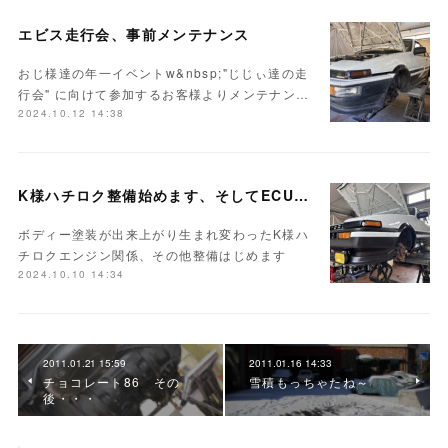
エビス走行会、事前メンテナンス
おじ様達の年一イベントw&nbsp;"じじぃ達の走
行会" に向けて参加するお客様よりメンテナン…
2024.10.12 14:38
K様ハチロク整備始めます、そしてECUセッティング
ボディー塗装が出来上がり生まれ変わったK様ハ
チロクエンジン関係、その他整備はじめます
2024.10.10 14:34
2011.01.21 15:59
2011.01.16 14:33
チョコレート86 その
雪積もっちゃたね～
後・・・