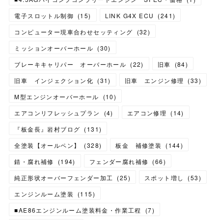
電子スロットル制御
(
15
)
LINK G4X ECU
(
241
)
コンピューター現車合わせセッティング
(
32
)
ミッションオーバーホール
(
30
)
ブレーキキャリパー オーバーホール
(
22
)
旧車
(
84
)
旧車 インジェクション化
(
31
)
旧車 エンジン修理
(
33
)
M型エンジンオーバーホール
(
10
)
エアコンリフレッシュプラン
(
4
)
エアコン修理
(
14
)
『板金長』岩村ブログ
(
131
)
全塗装【オールペン】
(
328
)
板金 補修塗装
(
144
)
錆・腐れ補修
(
194
)
フェンダー腐れ補修
(
66
)
純正形状オーバーフェンダー加工
(
25
)
スポット増し
(
53
)
エンジンルーム塗装
(
115
)
■AE86エンジンルーム塗装料金・作業工程
(
7
)