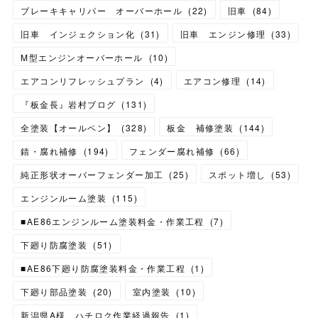
ブレーキキャリパー オーバーホール
(
22
)
旧車
(
84
)
旧車 インジェクション化
(
31
)
旧車 エンジン修理
(
33
)
M型エンジンオーバーホール
(
10
)
エアコンリフレッシュプラン
(
4
)
エアコン修理
(
14
)
『板金長』岩村ブログ
(
131
)
全塗装【オールペン】
(
328
)
板金 補修塗装
(
144
)
錆・腐れ補修
(
194
)
フェンダー腐れ補修
(
66
)
純正形状オーバーフェンダー加工
(
25
)
スポット増し
(
53
)
エンジンルーム塗装
(
115
)
■AE86エンジンルーム塗装料金・作業工程
(
7
)
下廻り防腐塗装
(
51
)
■AE86下廻り防腐塗装料金・作業工程
(
1
)
下廻り部品塗装
(
20
)
室内塗装
(
10
)
新潟県A様 ハチロク作業経過報告
(
1
)