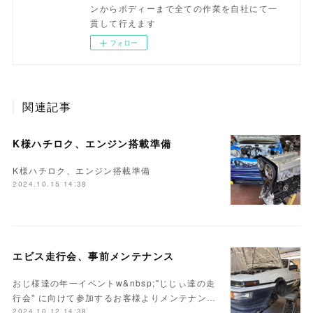
ンからボディーまで全ての作業を自社にて一
貫して行えます
フォロー
関連記事
K様ハチロク、エンジン搭載準備
K様ハチロク、エンジン搭載準備
2024.10.15 14:38
エビス走行会、事前メンテナンス
おじ様達の年一イベントw&nbsp;"じじぃ達の走
行会" に向けて参加するお客様よりメンテナン…
2024.10.12 14:38