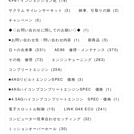
KP61.インジェクション化
(
18
)
サクラム サイレンサーキット
(
3
)
納車、引取りの旅
(
2
)
キャンペーン
(
5
)
◆◇お問い合わせに関してのお願い◇◆
(
1
)
■お問い合わせ先・問い合わせ内容
(
1
)
新商品
(
5
)
日々の出来事
(
331
)
AE86 修理・メンテナンス
(
370
)
その他 修理
(
72
)
エンジンチューニング
(
283
)
コンプリートエンジン
(
256
)
■4AGリビルトエンジンSPEC 価格
(
3
)
■4AGハイコンプコンプリートエンジンSPEC 価格
(
1
)
■4.5AGハイコンプコンプリートエンジン SPEC・価格
(
1
)
電子スロットル制御
(
15
)
LINK G4X ECU
(
241
)
コンピューター現車合わせセッティング
(
32
)
ミッションオーバーホール
(
30
)