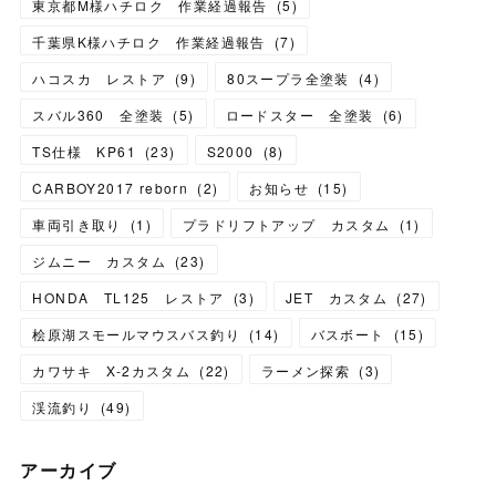
東京都M様ハチロク 作業経過報告
(
5
)
千葉県K様ハチロク 作業経過報告
(
7
)
ハコスカ レストア
(
9
)
80スープラ全塗装
(
4
)
スバル360 全塗装
(
5
)
ロードスター 全塗装
(
6
)
TS仕様 KP61
(
23
)
S2000
(
8
)
CARBOY2017 reborn
(
2
)
お知らせ
(
15
)
車両引き取り
(
1
)
プラドリフトアップ カスタム
(
1
)
ジムニー カスタム
(
23
)
HONDA TL125 レストア
(
3
)
JET カスタム
(
27
)
桧原湖スモールマウスバス釣り
(
14
)
バスボート
(
15
)
カワサキ X-2カスタム
(
22
)
ラーメン探索
(
3
)
渓流釣り
(
49
)
アーカイブ