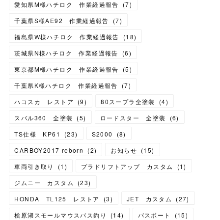
愛知県M様ハチロク 作業経過報告
(
7
)
千葉県S様AE92 作業経過報告
(
7
)
福島県W様ハチロク 作業経過報告
(
18
)
茨城県N様ハチロク 作業経過報告
(
6
)
東京都M様ハチロク 作業経過報告
(
5
)
千葉県K様ハチロク 作業経過報告
(
7
)
ハコスカ レストア
(
9
)
80スープラ全塗装
(
4
)
スバル360 全塗装
(
5
)
ロードスター 全塗装
(
6
)
TS仕様 KP61
(
23
)
S2000
(
8
)
CARBOY2017 reborn
(
2
)
お知らせ
(
15
)
車両引き取り
(
1
)
プラドリフトアップ カスタム
(
1
)
ジムニー カスタム
(
23
)
HONDA TL125 レストア
(
3
)
JET カスタム
(
27
)
桧原湖スモールマウスバス釣り
(
14
)
バスボート
(
15
)