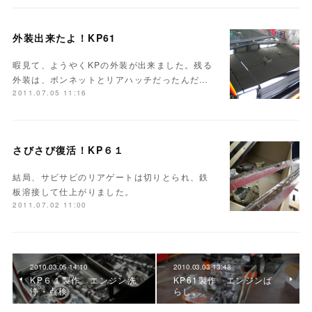
外装出来たよ！KP61
暇見て、ようやくKPの外装が出来ました。残る
外装は、ボンネットとリアハッチだったんだ…
2011.07.05 11:16
さびさび復活！KP６１
結局、サビサビのリアゲートは切りとられ、鉄
板溶接して仕上がりました。
2011.07.02 11:00
2010.03.05 14:10
2010.03.03 13:48
KP６１製作 エンジン洗
KP61製作 エンジンば
浄・点検
らし。