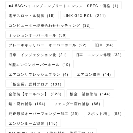
■4.5AGハイコンプコンプリートエンジン SPEC・価格
(
1
)
電子スロットル制御
(
15
)
LINK G4X ECU
(
241
)
コンピューター現車合わせセッティング
(
32
)
ミッションオーバーホール
(
30
)
ブレーキキャリパー オーバーホール
(
22
)
旧車
(
84
)
旧車 インジェクション化
(
31
)
旧車 エンジン修理
(
33
)
M型エンジンオーバーホール
(
10
)
エアコンリフレッシュプラン
(
4
)
エアコン修理
(
14
)
『板金長』岩村ブログ
(
131
)
全塗装【オールペン】
(
328
)
板金 補修塗装
(
144
)
錆・腐れ補修
(
194
)
フェンダー腐れ補修
(
66
)
純正形状オーバーフェンダー加工
(
25
)
スポット増し
(
53
)
エンジンルーム塗装
(
115
)
■AE86エンジンルーム塗装料金・作業工程
(
7
)