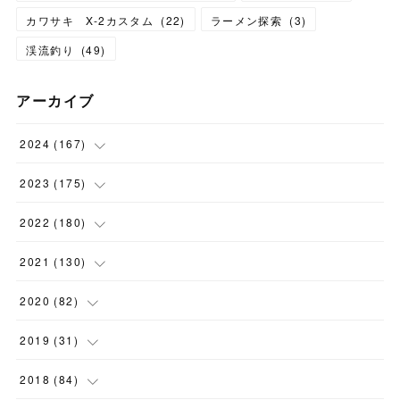
カワサキ X-2カスタム
(
22
)
ラーメン探索
(
3
)
渓流釣り
(
49
)
アーカイブ
2024
(
167
)
(
11
)
2023
(
175
)
(
24
)
(
12
)
2022
(
180
)
(
23
)
(
18
)
(
17
)
2021
(
130
)
(
23
)
(
16
)
(
15
)
(
10
)
2020
(
82
)
(
18
)
(
15
)
(
23
)
(
4
)
(
21
)
2019
(
31
)
(
20
)
(
16
)
(
14
)
(
16
)
(
8
)
(
1
)
2018
(
84
)