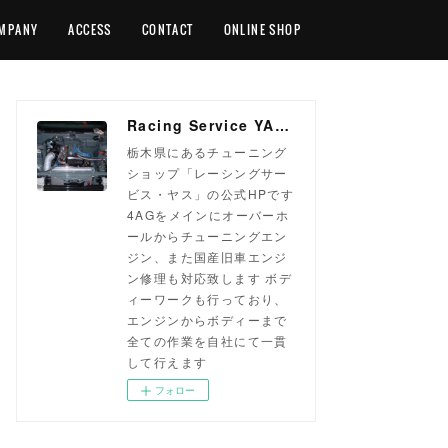
MPANY
ACCESS
CONTACT
ONLINE SHOP
Racing Service YASU ~total tuning proshop~
栃木県にあるチューニング
ショップ「レーシングサー
ビス・ヤス」の公式HPです
4AGをメインにオーバーホ
ールからチューニングエン
ジン、また国産旧車エンジ
ン修理も対応致します ボデ
ィーワークも行っており、
エンジンからボディーまで
全ての作業を自社にて一貫
して行えます
フォロー