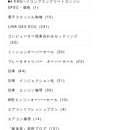
■4.5AGハイコンプコンプリートエンジン
SPEC・価格
(
1
)
電子スロットル制御
(
15
)
LINK G4X ECU
(
241
)
コンピューター現車合わせセッティング
(
32
)
ミッションオーバーホール
(
30
)
ブレーキキャリパー オーバーホール
(
22
)
旧車
(
84
)
旧車 インジェクション化
(
31
)
旧車 エンジン修理
(
33
)
M型エンジンオーバーホール
(
10
)
エアコンリフレッシュプラン
(
4
)
エアコン修理
(
14
)
『板金長』岩村ブログ
(
131
)