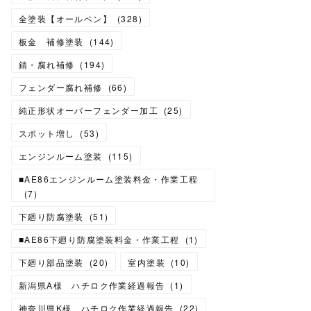
全塗装【オールペン】
(
328
)
板金 補修塗装
(
144
)
錆・腐れ補修
(
194
)
フェンダー腐れ補修
(
66
)
純正形状オーバーフェンダー加工
(
25
)
スポット増し
(
53
)
エンジンルーム塗装
(
115
)
■AE86エンジンルーム塗装料金・作業工程
(
7
)
下廻り防腐塗装
(
51
)
■AE86下廻り防腐塗装料金・作業工程
(
1
)
下廻り部品塗装
(
20
)
室内塗装
(
10
)
新潟県A様 ハチロク作業経過報告
(
1
)
神奈川県K様 ハチロク作業経過報告
(
22
)