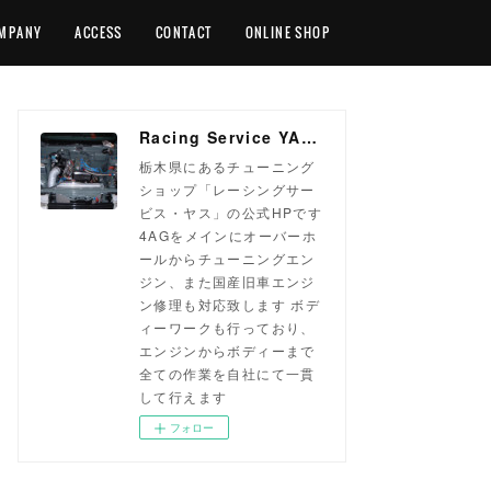
MPANY
ACCESS
CONTACT
ONLINE SHOP
Racing Service YASU ~total tuning proshop~
栃木県にあるチューニング
ショップ「レーシングサー
ビス・ヤス」の公式HPです
4AGをメインにオーバーホ
ールからチューニングエン
ジン、また国産旧車エンジ
ン修理も対応致します ボデ
ィーワークも行っており、
エンジンからボディーまで
全ての作業を自社にて一貫
して行えます
フォロー