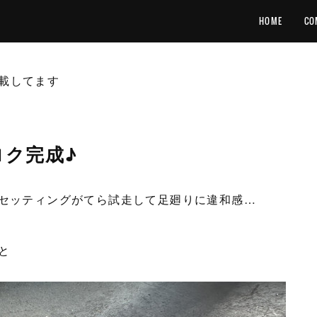
HOME
CO
載してます
ロク完成♪
のセッティングがてら試走して足廻りに違和感…
と