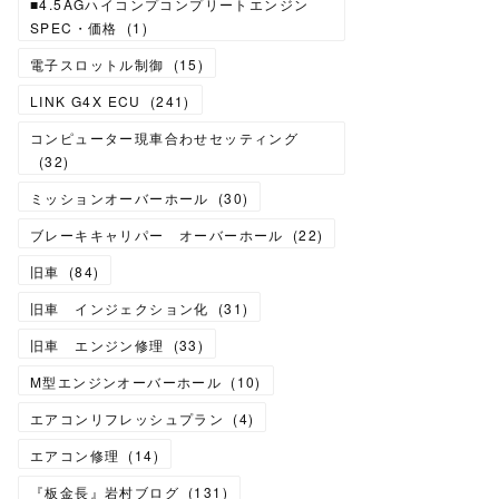
■4.5AGハイコンプコンプリートエンジン
SPEC・価格
(
1
)
電子スロットル制御
(
15
)
LINK G4X ECU
(
241
)
コンピューター現車合わせセッティング
(
32
)
ミッションオーバーホール
(
30
)
ブレーキキャリパー オーバーホール
(
22
)
旧車
(
84
)
旧車 インジェクション化
(
31
)
旧車 エンジン修理
(
33
)
M型エンジンオーバーホール
(
10
)
エアコンリフレッシュプラン
(
4
)
エアコン修理
(
14
)
『板金長』岩村ブログ
(
131
)