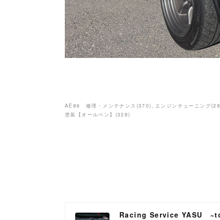
AE86 修理・メンテナンス
(
370
)
エンジンチューニング
(
2
塗装【オールペン】
(
328
)
Racing Service YASU ~to