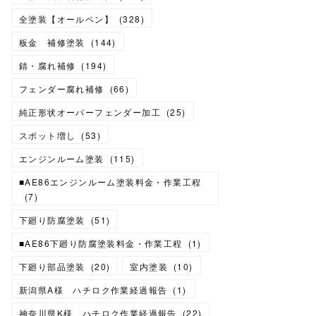
全塗装【オールペン】
(
328
)
板金 補修塗装
(
144
)
錆・腐れ補修
(
194
)
フェンダー腐れ補修
(
66
)
純正形状オーバーフェンダー加工
(
25
)
スポット増し
(
53
)
エンジンルーム塗装
(
115
)
■AE86エンジンルーム塗装料金・作業工程
(
7
)
下廻り防腐塗装
(
51
)
■AE86下廻り防腐塗装料金・作業工程
(
1
)
下廻り部品塗装
(
20
)
室内塗装
(
10
)
新潟県A様 ハチロク作業経過報告
(
1
)
神奈川県K様 ハチロク作業経過報告
(
22
)