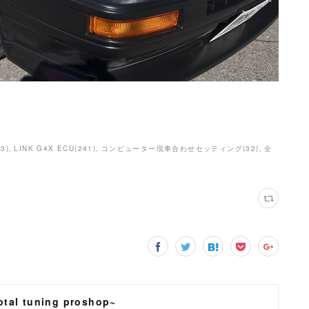
83
)
LINK G4X ECU
(
241
)
コンピューター現車合わせセッティング
(
32
)
全
tal tuning proshop~