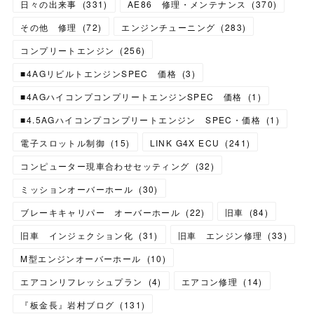
日々の出来事
(
331
)
AE86 修理・メンテナンス
(
370
)
その他 修理
(
72
)
エンジンチューニング
(
283
)
コンプリートエンジン
(
256
)
■4AGリビルトエンジンSPEC 価格
(
3
)
■4AGハイコンプコンプリートエンジンSPEC 価格
(
1
)
■4.5AGハイコンプコンプリートエンジン SPEC・価格
(
1
)
電子スロットル制御
(
15
)
LINK G4X ECU
(
241
)
コンピューター現車合わせセッティング
(
32
)
ミッションオーバーホール
(
30
)
ブレーキキャリパー オーバーホール
(
22
)
旧車
(
84
)
旧車 インジェクション化
(
31
)
旧車 エンジン修理
(
33
)
M型エンジンオーバーホール
(
10
)
エアコンリフレッシュプラン
(
4
)
エアコン修理
(
14
)
『板金長』岩村ブログ
(
131
)