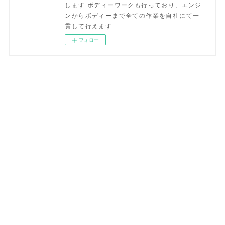
します ボディーワークも行っており、エンジ
ンからボディーまで全ての作業を自社にて一
貫して行えます
フォロー