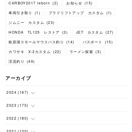
CARBOY2017 reborn
(
2
)
お知らせ
(
15
)
車両引き取り
(
1
)
プラドリフトアップ カスタム
(
1
)
ジムニー カスタム
(
23
)
HONDA TL125 レストア
(
3
)
JET カスタム
(
27
)
桧原湖スモールマウスバス釣り
(
14
)
バスボート
(
15
)
カワサキ X-2カスタム
(
22
)
ラーメン探索
(
3
)
渓流釣り
(
49
)
アーカイブ
2024
(
167
)
(
11
)
2023
(
175
)
(
24
)
(
12
)
2022
(
180
)
(
23
)
(
18
)
(
17
)
2021
(
130
)