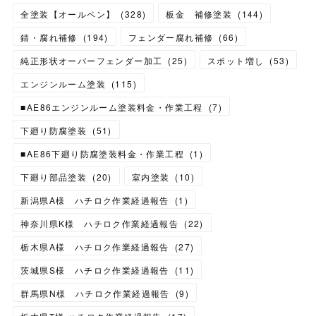
全塗装【オールペン】
(
328
)
板金 補修塗装
(
144
)
錆・腐れ補修
(
194
)
フェンダー腐れ補修
(
66
)
純正形状オーバーフェンダー加工
(
25
)
スポット増し
(
53
)
エンジンルーム塗装
(
115
)
■AE86エンジンルーム塗装料金・作業工程
(
7
)
下廻り防腐塗装
(
51
)
■AE86下廻り防腐塗装料金・作業工程
(
1
)
下廻り部品塗装
(
20
)
室内塗装
(
10
)
新潟県A様 ハチロク作業経過報告
(
1
)
神奈川県K様 ハチロク作業経過報告
(
22
)
栃木県A様 ハチロク作業経過報告
(
27
)
茨城県S様 ハチロク作業経過報告
(
11
)
群馬県N様 ハチロク作業経過報告
(
9
)