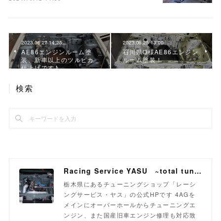
2023.06.27 14:25
2023.06.25 13:00
AE86エンジンルーム塗
石川県O様AE86エンジン
装、新車以上のツルピカ
ルーム塗装！
仕上げです♪
検索
Racing Service YASU ~total tuning proshop~
栃木県にあるチューニングショップ「レーシ
ングサービス・ヤス」の公式HPです 4AGを
メインにオーバーホールからチューニングエ
ンジン、また国産旧車エンジン修理も対応致