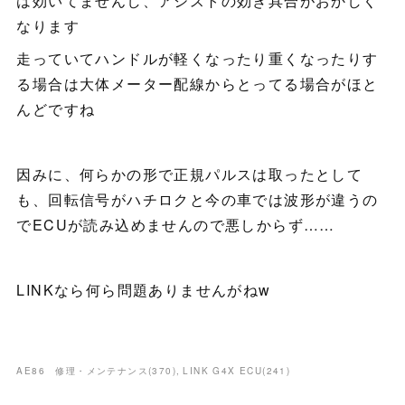
は効いてませんし、アシストの効き具合がおかしく
なります
走っていてハンドルが軽くなったり重くなったりす
る場合は大体メーター配線からとってる場合がほと
んどですね
因みに、何らかの形で正規パルスは取ったとして
も、回転信号がハチロクと今の車では波形が違うの
でECUが読み込めませんので悪しからず……
LINKなら何ら問題ありませんがねw
AE86 修理・メンテナンス
(
370
)
LINK G4X ECU
(
241
)