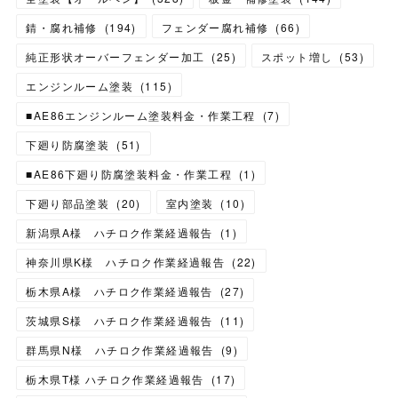
錆・腐れ補修
(
194
)
フェンダー腐れ補修
(
66
)
純正形状オーバーフェンダー加工
(
25
)
スポット増し
(
53
)
エンジンルーム塗装
(
115
)
■AE86エンジンルーム塗装料金・作業工程
(
7
)
下廻り防腐塗装
(
51
)
■AE86下廻り防腐塗装料金・作業工程
(
1
)
下廻り部品塗装
(
20
)
室内塗装
(
10
)
新潟県A様 ハチロク作業経過報告
(
1
)
神奈川県K様 ハチロク作業経過報告
(
22
)
栃木県A様 ハチロク作業経過報告
(
27
)
茨城県S様 ハチロク作業経過報告
(
11
)
群馬県N様 ハチロク作業経過報告
(
9
)
栃木県T様 ハチロク作業経過報告
(
17
)