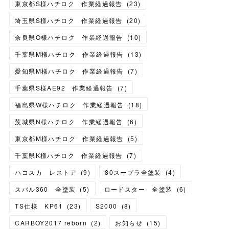
東京都S様ハチロク 作業経過報告
(
23
)
埼玉県S様ハチロク 作業経過報告
(
20
)
奈良県O様ハチロク 作業経過報告
(
10
)
千葉県M様ハチロク 作業経過報告
(
13
)
愛知県M様ハチロク 作業経過報告
(
7
)
千葉県S様AE92 作業経過報告
(
7
)
福島県W様ハチロク 作業経過報告
(
18
)
茨城県N様ハチロク 作業経過報告
(
6
)
東京都M様ハチロク 作業経過報告
(
5
)
千葉県K様ハチロク 作業経過報告
(
7
)
ハコスカ レストア
(
9
)
80スープラ全塗装
(
4
)
スバル360 全塗装
(
5
)
ロードスター 全塗装
(
6
)
TS仕様 KP61
(
23
)
S2000
(
8
)
CARBOY2017 reborn
(
2
)
お知らせ
(
15
)