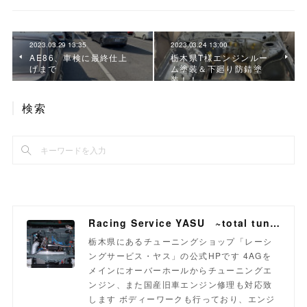
2023.03.29 13:35
2023.03.24 13:00
AE86、車検に最終仕上
栃木県T様エンジンルー
げまで
ム塗装＆下廻り防錆塗
装！！
検索
Racing Service YASU ~total tuning proshop~
栃木県にあるチューニングショップ「レーシ
ングサービス・ヤス」の公式HPです 4AGを
メインにオーバーホールからチューニングエ
ンジン、また国産旧車エンジン修理も対応致
します ボディーワークも行っており、エンジ