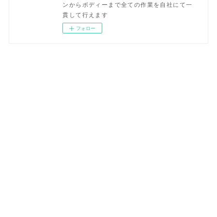
ンからボディーまで全ての作業を自社にて一
貫して行えます
フォロー