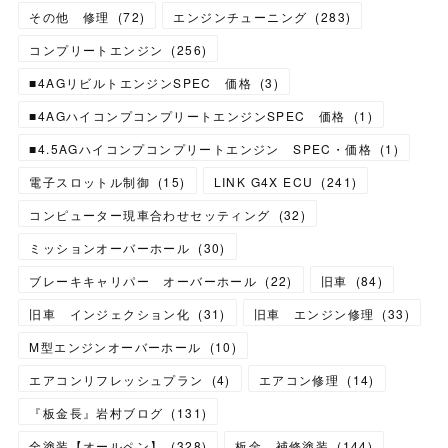
その他 修理
(
72
)
エンジンチューニング
(
283
)
コンプリートエンジン
(
256
)
■4AGリビルトエンジンSPEC 価格
(
3
)
■4AGハイコンプコンプリートエンジンSPEC 価格
(
1
)
■4.5AGハイコンプコンプリートエンジン SPEC・価格
(
1
)
電子スロットル制御
(
15
)
LINK G4X ECU
(
241
)
コンピューター現車合わせセッティング
(
32
)
ミッションオーバーホール
(
30
)
ブレーキキャリパー オーバーホール
(
22
)
旧車
(
84
)
旧車 インジェクション化
(
31
)
旧車 エンジン修理
(
33
)
M型エンジンオーバーホール
(
10
)
エアコンリフレッシュプラン
(
4
)
エアコン修理
(
14
)
『板金長』岩村ブログ
(
131
)
全塗装【オールペン】
(
328
)
板金 補修塗装
(
144
)