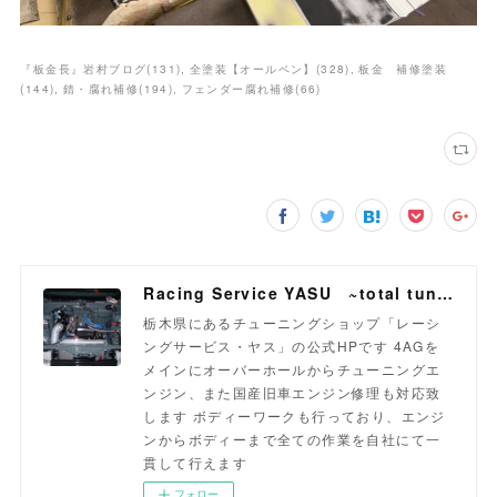
『板金長』岩村ブログ
(
131
)
全塗装【オールペン】
(
328
)
板金 補修塗装
(
144
)
錆・腐れ補修
(
194
)
フェンダー腐れ補修
(
66
)
Racing Service YASU ~total tuning proshop~
栃木県にあるチューニングショップ「レーシ
ングサービス・ヤス」の公式HPです 4AGを
メインにオーバーホールからチューニングエ
ンジン、また国産旧車エンジン修理も対応致
します ボディーワークも行っており、エンジ
ンからボディーまで全ての作業を自社にて一
貫して行えます
フォロー