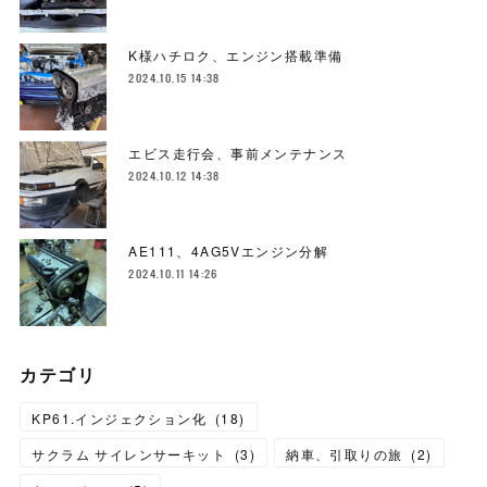
K様ハチロク、エンジン搭載準備
2024.10.15 14:38
エビス走行会、事前メンテナンス
2024.10.12 14:38
AE111、4AG5Vエンジン分解
2024.10.11 14:26
カテゴリ
KP61.インジェクション化
(
18
)
サクラム サイレンサーキット
(
3
)
納車、引取りの旅
(
2
)