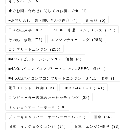
キャンペーン
(
5
)
◆◇お問い合わせに関してのお願い◇◆
(
1
)
■お問い合わせ先・問い合わせ内容
(
1
)
新商品
(
5
)
日々の出来事
(
331
)
AE86 修理・メンテナンス
(
370
)
その他 修理
(
72
)
エンジンチューニング
(
283
)
コンプリートエンジン
(
256
)
■4AGリビルトエンジンSPEC 価格
(
3
)
■4AGハイコンプコンプリートエンジンSPEC 価格
(
1
)
■4.5AGハイコンプコンプリートエンジン SPEC・価格
(
1
)
電子スロットル制御
(
15
)
LINK G4X ECU
(
241
)
コンピューター現車合わせセッティング
(
32
)
ミッションオーバーホール
(
30
)
ブレーキキャリパー オーバーホール
(
22
)
旧車
(
84
)
旧車 インジェクション化
(
31
)
旧車 エンジン修理
(
33
)