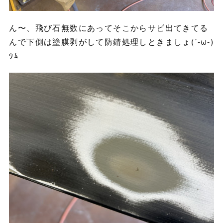
ん〜、飛び石無数にあってそこからサビ出てきてる
んで下側は塗膜剥がして防錆処理しときましょ(´-ω-)
ｳﾑ