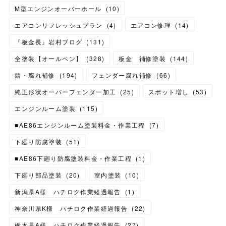
M型エンジンオーバーホール
(
10
)
エアコンリフレッシュプラン
(
4
)
エアコン修理
(
14
)
『板金長』岩村ブログ
(
131
)
全塗装【オールペン】
(
328
)
板金 補修塗装
(
144
)
錆・腐れ補修
(
194
)
フェンダー腐れ補修
(
66
)
純正形状オーバーフェンダー加工
(
25
)
スポット増し
(
53
)
エンジンルーム塗装
(
115
)
■AE86エンジンルーム塗装料金・作業工程
(
7
)
下廻り防腐塗装
(
51
)
■AE86下廻り防腐塗装料金・作業工程
(
1
)
下廻り部品塗装
(
20
)
室内塗装
(
10
)
新潟県A様 ハチロク作業経過報告
(
1
)
神奈川県K様 ハチロク作業経過報告
(
22
)
栃木県A様 ハチロク作業経過報告
(
27
)