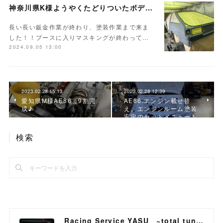
神奈川県K様ようやくたどりついたボディ塗装
長い長い鈑金作業が終わり、塗装作業まで来ま
した！！ブースに入りマスキングが終わって…
2024.09.05 13:00
2023.02.28 15:13
2023.02.28 12:39
愛知県M様AE86、9割完
AE86.エンジン載せ替
成♪
え、エンジンルーム塗装
安定のセットメニュー♪
検索
Racing Service YASU ~total tuning proshop~