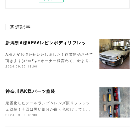
関連記事
新潟県A様AE86レビンボディリフレッシュ作業開始！！
A様大変お待たせいたしました！作業開始させて
頂きます(๑•̀ㅂ•́)و✧オーナー様言わく、命より…
2024.09.25 13:00
神奈川県K様パーツ塗装
定番化したテールランプ＆レンズ類リフレッシ
ュ塗装！今回は黒い部分が白く色抜けしてし…
2024.09.08 13:00