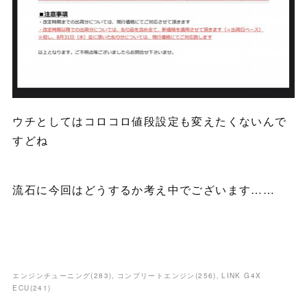
ウチとしてはコロコロ値段設定も変えたくないんで
すどね
流石に今回はどうするか考え中でございます……
エンジンチューニング
(
283
)
コンプリートエンジン
(
256
)
LINK G4X
ECU
(
241
)