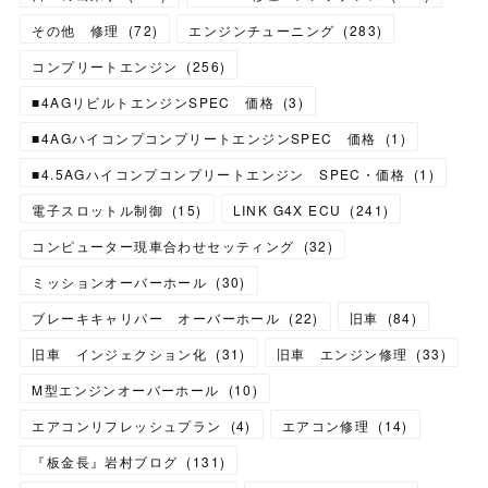
その他 修理
(
72
)
エンジンチューニング
(
283
)
コンプリートエンジン
(
256
)
■4AGリビルトエンジンSPEC 価格
(
3
)
■4AGハイコンプコンプリートエンジンSPEC 価格
(
1
)
■4.5AGハイコンプコンプリートエンジン SPEC・価格
(
1
)
電子スロットル制御
(
15
)
LINK G4X ECU
(
241
)
コンピューター現車合わせセッティング
(
32
)
ミッションオーバーホール
(
30
)
ブレーキキャリパー オーバーホール
(
22
)
旧車
(
84
)
旧車 インジェクション化
(
31
)
旧車 エンジン修理
(
33
)
M型エンジンオーバーホール
(
10
)
エアコンリフレッシュプラン
(
4
)
エアコン修理
(
14
)
『板金長』岩村ブログ
(
131
)