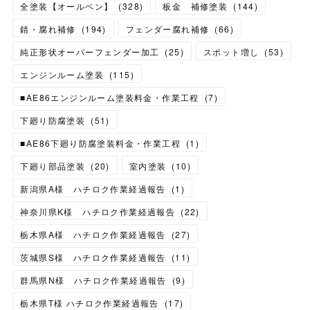
全塗装【オールペン】
(
328
)
板金 補修塗装
(
144
)
錆・腐れ補修
(
194
)
フェンダー腐れ補修
(
66
)
純正形状オーバーフェンダー加工
(
25
)
スポット増し
(
53
)
エンジンルーム塗装
(
115
)
■AE86エンジンルーム塗装料金・作業工程
(
7
)
下廻り防腐塗装
(
51
)
■AE86下廻り防腐塗装料金・作業工程
(
1
)
下廻り部品塗装
(
20
)
室内塗装
(
10
)
新潟県A様 ハチロク作業経過報告
(
1
)
神奈川県K様 ハチロク作業経過報告
(
22
)
栃木県A様 ハチロク作業経過報告
(
27
)
茨城県S様 ハチロク作業経過報告
(
11
)
群馬県N様 ハチロク作業経過報告
(
9
)
栃木県T様 ハチロク作業経過報告
(
17
)