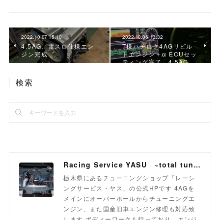
2022.10.07 15:10
2022.10.06 13:32
4.5AG、電スロ仕様エン
T様ハチロク4AGリビル
ジン完成
トエンジン＋α ECUセッ
ティング完了、4.5AG…
検索
Racing Service YASU ~total tuning proshop~
栃木県にあるチューニングショップ「レーシ
ングサービス・ヤス」の公式HPです 4AGを
メインにオーバーホールからチューニングエ
ンジン、また国産旧車エンジン修理も対応致
します ボディーワークも行っており、エンジ