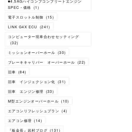
■4.5AGハイコンプコンプリートエンジン
SPEC・価格
(
1
)
電子スロットル制御
(
15
)
LINK G4X ECU
(
241
)
コンピューター現車合わせセッティング
(
32
)
ミッションオーバーホール
(
30
)
ブレーキキャリパー オーバーホール
(
22
)
旧車
(
84
)
旧車 インジェクション化
(
31
)
旧車 エンジン修理
(
33
)
M型エンジンオーバーホール
(
10
)
エアコンリフレッシュプラン
(
4
)
エアコン修理
(
14
)
『板金長』岩村ブログ
(
131
)