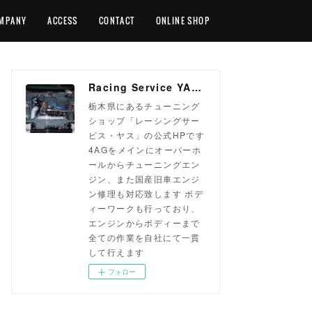
MPANY
ACCESS
CONTACT
ONLINE SHOP
Racing Service YASU ~total tuning proshop~
栃木県にあるチューニング
ショップ「レーシングサー
ビス・ヤス」の公式HPです
4AGをメインにオーバーホ
ールからチューニングエン
ジン、また国産旧車エンジ
ン修理も対応致します ボデ
ィーワークも行っており、
エンジンからボディーまで
全ての作業を自社にて一貫
して行えます
フォロー