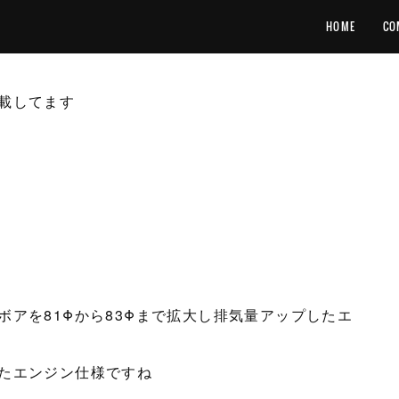
HOME
CO
載してます
アを81Φから83Φまで拡大し排気量アップしたエ
たエンジン仕様ですね