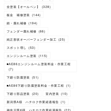
全塗装【オールペン】
(
328
)
板金 補修塗装
(
144
)
錆・腐れ補修
(
194
)
フェンダー腐れ補修
(
66
)
純正形状オーバーフェンダー加工
(
25
)
スポット増し
(
53
)
エンジンルーム塗装
(
115
)
■AE86エンジンルーム塗装料金・作業工程
(
7
)
下廻り防腐塗装
(
51
)
■AE86下廻り防腐塗装料金・作業工程
(
1
)
下廻り部品塗装
(
20
)
室内塗装
(
10
)
新潟県A様 ハチロク作業経過報告
(
1
)
神奈川県K様 ハチロク作業経過報告
(
22
)