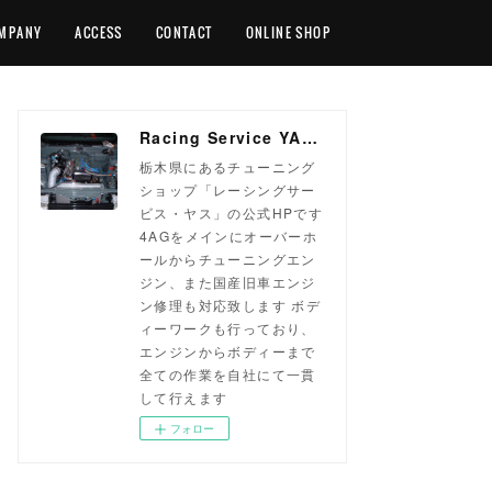
MPANY
ACCESS
CONTACT
ONLINE SHOP
Racing Service YASU ~total tuning proshop~
栃木県にあるチューニング
ショップ「レーシングサー
ビス・ヤス」の公式HPです
4AGをメインにオーバーホ
ールからチューニングエン
ジン、また国産旧車エンジ
ン修理も対応致します ボデ
ィーワークも行っており、
エンジンからボディーまで
全ての作業を自社にて一貫
して行えます
フォロー