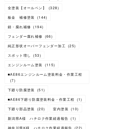
全塗装【オールペン】
(
328
)
板金 補修塗装
(
144
)
錆・腐れ補修
(
194
)
フェンダー腐れ補修
(
66
)
純正形状オーバーフェンダー加工
(
25
)
スポット増し
(
53
)
エンジンルーム塗装
(
115
)
■AE86エンジンルーム塗装料金・作業工程
(
7
)
下廻り防腐塗装
(
51
)
■AE86下廻り防腐塗装料金・作業工程
(
1
)
下廻り部品塗装
(
20
)
室内塗装
(
10
)
新潟県A様 ハチロク作業経過報告
(
1
)
神奈川県K様 ハチロク作業経過報告
(
22
)