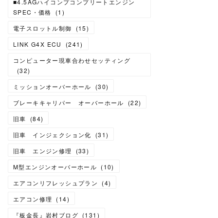
■4.5AGハイコンプコンプリートエンジン
SPEC・価格
(
1
)
電子スロットル制御
(
15
)
LINK G4X ECU
(
241
)
コンピューター現車合わせセッティング
(
32
)
ミッションオーバーホール
(
30
)
ブレーキキャリパー オーバーホール
(
22
)
旧車
(
84
)
旧車 インジェクション化
(
31
)
旧車 エンジン修理
(
33
)
M型エンジンオーバーホール
(
10
)
エアコンリフレッシュプラン
(
4
)
エアコン修理
(
14
)
『板金長』岩村ブログ
(
131
)