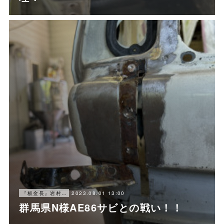
2023.08.01 13:00
『板金長』岩村ブログ
群馬県N様AE86サビとの戦い！！