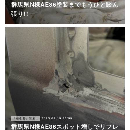
群馬県N様AE86塗装までもうひと踏ん
張り!!
2023.09.10 13:00
『板金長』岩村ブログ
群馬県N様AE86スポット増しでリフレ