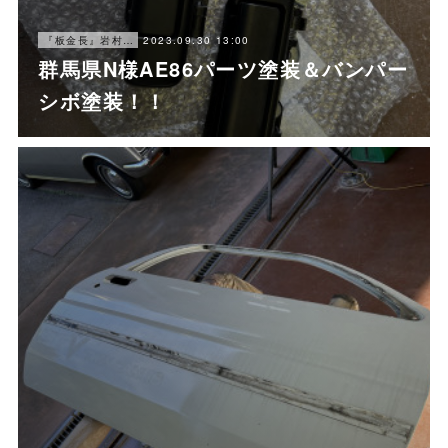
2023.09.30 13:00
『板金長』岩村ブログ
群馬県N様AE86パーツ塗装＆バンパー
シボ塗装！！