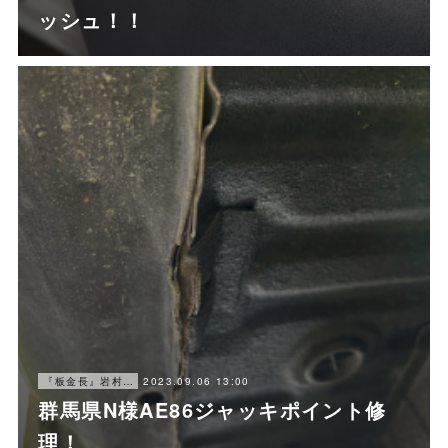
ッシュ！！
2023.09.06 13:00
『板金長』岩村ブログ
群馬県N様AE86ジャッキポイント修
理！