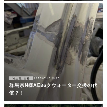
2023.07.10 13:00
『板金長』岩村ブログ
群馬県N様AE86クウォーター交換の代
償？！