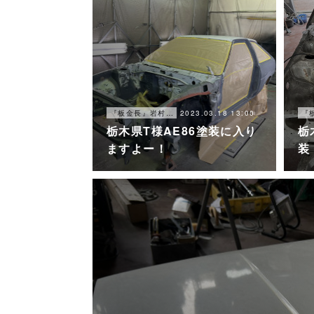
2023.03.18 13:00
『板金長』岩村ブログ
栃木県T様AE86塗装に入り
栃
ますよー！
装