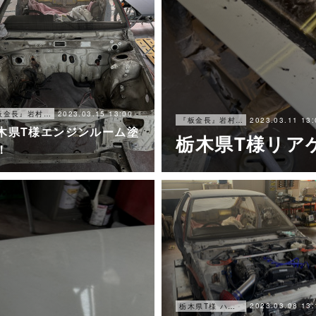
2023.03.15 13:00
『板金長』岩村ブログ
2023.03.11 13:
『板金長』岩村ブログ
木県T様エンジンルーム塗
栃木県T様リア
！
2023.03.08 13:
栃木県T様 ハチロク作業経過報告