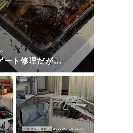
00
ゲート修理だが…
12
2023.02.25 13:00
『板金長』岩村ブログ