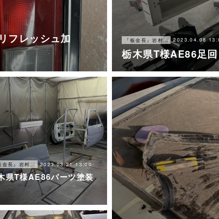
ズリフレッシュ加
2023.04.08 13:
『板金長』岩村ブログ
栃木県T様AE86足
2023.03.21 13:00
『板金長』岩村ブログ
木県T様AE86パーツ塗装