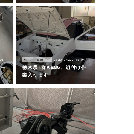
26
2023.04.29 13:04
AE86 修理・メンテナンス
オー
栃木県T様AE86、組付け作
業入ります