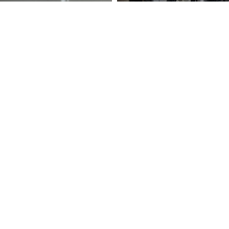
T様AE86.サクッとエン
降ろし♪
2023.02.19 13:
『板金長』岩村ブログ
のへこみ修理！
栃木県T様サビ補修！！