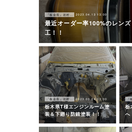
2023.04.13 13:00
『板金長』岩村ブログ
最近オーダー率100%のレン
工！！
2023.03.24 13:00
『板金長』岩村ブログ
栃木県T様エンジンルーム塗
栃
装＆下廻り防錆塗装！！
へ