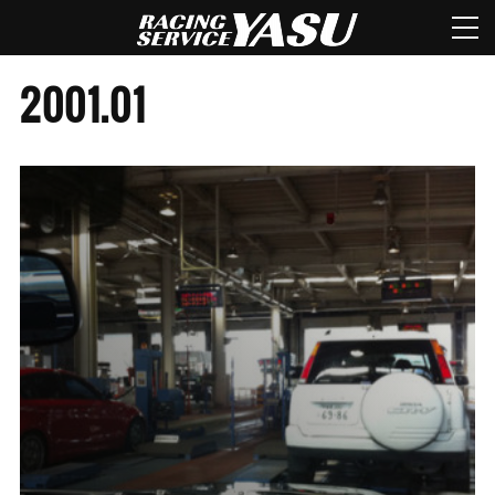
2001
.
01