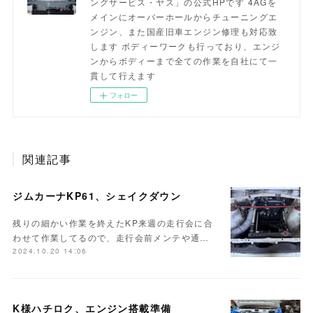
ングサービス・ヤス」の公式HPです 4AGを
メインにオーバーホールからチューニングエ
ンジン、また国産旧車エンジン修理も対応致
します ボディーワークも行っており、エンジ
ンからボディーまで全ての作業を自社にて一
貫して行えます
フォロー
関連記事
ジムカーナKP61、シェイクダウン
残りの細かい作業を終えたKP来週の走行会に合
わせて作業してるので、走行会前メンテや通…
2024.10.20 14:06
K様ハチロク、エンジン搭載準備