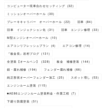
コンピューター現車合わせセッティング
(
32
)
ミッションオーバーホール
(
30
)
ブレーキキャリパー オーバーホール
(
22
)
旧車
(
84
)
旧車 インジェクション化
(
31
)
旧車 エンジン修理
(
33
)
M型エンジンオーバーホール
(
10
)
エアコンリフレッシュプラン
(
4
)
エアコン修理
(
14
)
『板金長』岩村ブログ
(
131
)
全塗装【オールペン】
(
328
)
板金 補修塗装
(
144
)
錆・腐れ補修
(
194
)
フェンダー腐れ補修
(
66
)
純正形状オーバーフェンダー加工
(
25
)
スポット増し
(
53
)
エンジンルーム塗装
(
115
)
■AE86エンジンルーム塗装料金・作業工程
(
7
)
下廻り防腐塗装
(
51
)