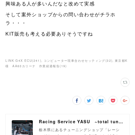
興味ある人が多いんだなと改めて実感
そして案外ショップからの問い合わせがチラホ
ラ・・・
KIT販売も考える必要ありそうですね
LINK G4X ECU
(
241
)
コンピューター現車合わせセッティング
(
32
)
東京都K
様 AA63カリーナ 作業経過報告
(
19
)
Racing Service YASU ~total tuning proshop~
栃木県にあるチューニングショップ「レーシ