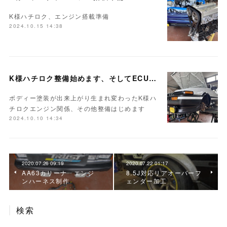
K様ハチロク、エンジン搭載準備
2024.10.15 14:38
K様ハチロク整備始めます、そしてECUセッティング
ボディー塗装が出来上がり生まれ変わったK様ハ
チロクエンジン関係、その他整備はじめます
2024.10.10 14:34
2020.07.26 09:19
2020.07.22 01:17
AA63カリーナ エンジ
8.5J対応リアオーバーフ
ンハーネス制作
ェンダー加工
検索