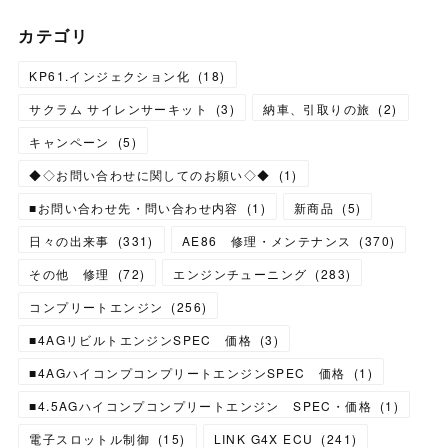
カテゴリ
KP61.インジェクション化
(
18
)
サクラム サイレンサーキット
(
3
)
納車、引取りの旅
(
2
)
キャンペーン
(
5
)
◆◇お問い合わせに関してのお願い◇◆
(
1
)
■お問い合わせ先・問い合わせ内容
(
1
)
新商品
(
5
)
日々の出来事
(
331
)
AE86 修理・メンテナンス
(
370
)
その他 修理
(
72
)
エンジンチューニング
(
283
)
コンプリートエンジン
(
256
)
■4AGリビルトエンジンSPEC 価格
(
3
)
■4AGハイコンプコンプリートエンジンSPEC 価格
(
1
)
■4.5AGハイコンプコンプリートエンジン SPEC・価格
(
1
)
電子スロットル制御
(
15
)
LINK G4X ECU
(
241
)