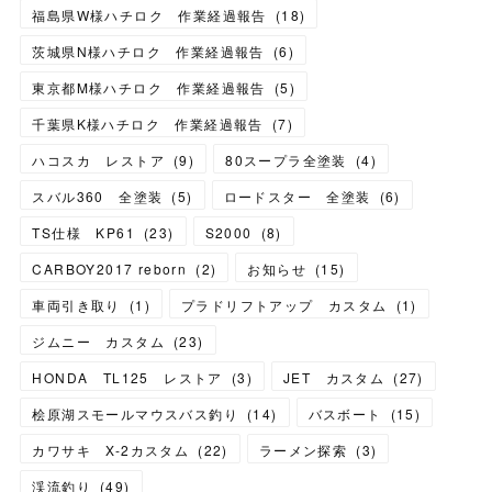
福島県W様ハチロク 作業経過報告
(
18
)
茨城県N様ハチロク 作業経過報告
(
6
)
東京都M様ハチロク 作業経過報告
(
5
)
千葉県K様ハチロク 作業経過報告
(
7
)
ハコスカ レストア
(
9
)
80スープラ全塗装
(
4
)
スバル360 全塗装
(
5
)
ロードスター 全塗装
(
6
)
TS仕様 KP61
(
23
)
S2000
(
8
)
CARBOY2017 reborn
(
2
)
お知らせ
(
15
)
車両引き取り
(
1
)
プラドリフトアップ カスタム
(
1
)
ジムニー カスタム
(
23
)
HONDA TL125 レストア
(
3
)
JET カスタム
(
27
)
桧原湖スモールマウスバス釣り
(
14
)
バスボート
(
15
)
カワサキ X-2カスタム
(
22
)
ラーメン探索
(
3
)
渓流釣り
(
49
)