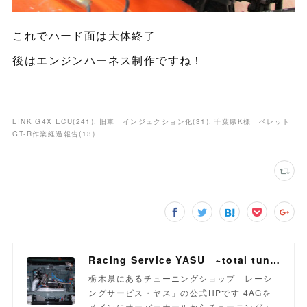
これでハード面は大体終了
後はエンジンハーネス制作ですね！
LINK G4X ECU
(
241
)
旧車 インジェクション化
(
31
)
千葉県K様 ベレット
GT-R作業経過報告
(
13
)
Racing Service YASU ~total tuning proshop~
栃木県にあるチューニングショップ「レーシ
ングサービス・ヤス」の公式HPです 4AGを
メインにオーバーホールからチューニングエ