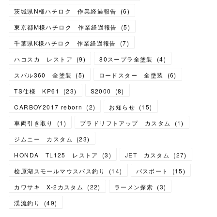
茨城県N様ハチロク 作業経過報告
(
6
)
東京都M様ハチロク 作業経過報告
(
5
)
千葉県K様ハチロク 作業経過報告
(
7
)
ハコスカ レストア
(
9
)
80スープラ全塗装
(
4
)
スバル360 全塗装
(
5
)
ロードスター 全塗装
(
6
)
TS仕様 KP61
(
23
)
S2000
(
8
)
CARBOY2017 reborn
(
2
)
お知らせ
(
15
)
車両引き取り
(
1
)
プラドリフトアップ カスタム
(
1
)
ジムニー カスタム
(
23
)
HONDA TL125 レストア
(
3
)
JET カスタム
(
27
)
桧原湖スモールマウスバス釣り
(
14
)
バスボート
(
15
)
カワサキ X-2カスタム
(
22
)
ラーメン探索
(
3
)
渓流釣り
(
49
)