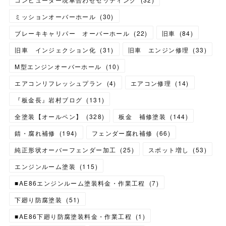
ミッションオーバーホール
(
30
)
ブレーキキャリパー オーバーホール
(
22
)
旧車
(
84
)
旧車 インジェクション化
(
31
)
旧車 エンジン修理
(
33
)
M型エンジンオーバーホール
(
10
)
エアコンリフレッシュプラン
(
4
)
エアコン修理
(
14
)
『板金長』岩村ブログ
(
131
)
全塗装【オールペン】
(
328
)
板金 補修塗装
(
144
)
錆・腐れ補修
(
194
)
フェンダー腐れ補修
(
66
)
純正形状オーバーフェンダー加工
(
25
)
スポット増し
(
53
)
エンジンルーム塗装
(
115
)
■AE86エンジンルーム塗装料金・作業工程
(
7
)
下廻り防腐塗装
(
51
)
■AE86下廻り防腐塗装料金・作業工程
(
1
)