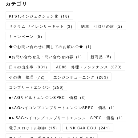
カテゴリ
KP61.インジェクション化
(
18
)
サクラム サイレンサーキット
(
3
)
納車、引取りの旅
(
2
)
キャンペーン
(
5
)
◆◇お問い合わせに関してのお願い◇◆
(
1
)
■お問い合わせ先・問い合わせ内容
(
1
)
新商品
(
5
)
日々の出来事
(
331
)
AE86 修理・メンテナンス
(
370
)
その他 修理
(
72
)
エンジンチューニング
(
283
)
コンプリートエンジン
(
256
)
■4AGリビルトエンジンSPEC 価格
(
3
)
■4AGハイコンプコンプリートエンジンSPEC 価格
(
1
)
■4.5AGハイコンプコンプリートエンジン SPEC・価格
(
1
)
電子スロットル制御
(
15
)
LINK G4X ECU
(
241
)
コンピューター現車合わせセッティング
(
32
)