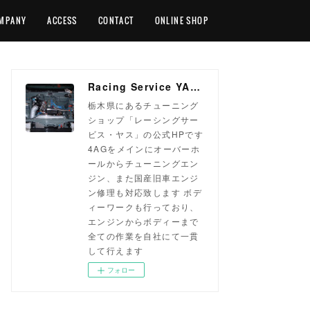
MPANY
ACCESS
CONTACT
ONLINE SHOP
Racing Service YASU ~total tuning proshop~
栃木県にあるチューニング
ショップ「レーシングサー
ビス・ヤス」の公式HPです
4AGをメインにオーバーホ
ールからチューニングエン
ジン、また国産旧車エンジ
ン修理も対応致します ボデ
ィーワークも行っており、
エンジンからボディーまで
全ての作業を自社にて一貫
して行えます
フォロー