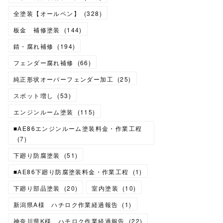
全塗装【オールペン】
(
328
)
板金 補修塗装
(
144
)
錆・腐れ補修
(
194
)
フェンダー腐れ補修
(
66
)
純正形状オーバーフェンダー加工
(
25
)
スポット増し
(
53
)
エンジンルーム塗装
(
115
)
■AE86エンジンルーム塗装料金・作業工程
(
7
)
下廻り防腐塗装
(
51
)
■AE86下廻り防腐塗装料金・作業工程
(
1
)
下廻り部品塗装
(
20
)
室内塗装
(
10
)
新潟県A様 ハチロク作業経過報告
(
1
)
神奈川県K様 ハチロク作業経過報告
(
22
)