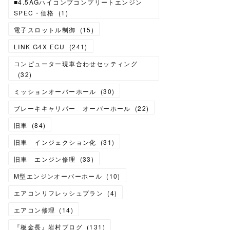
■4.5AGハイコンプコンプリートエンジン
SPEC・価格
(
1
)
電子スロットル制御
(
15
)
LINK G4X ECU
(
241
)
コンピューター現車合わせセッティング
(
32
)
ミッションオーバーホール
(
30
)
ブレーキキャリパー オーバーホール
(
22
)
旧車
(
84
)
旧車 インジェクション化
(
31
)
旧車 エンジン修理
(
33
)
M型エンジンオーバーホール
(
10
)
エアコンリフレッシュプラン
(
4
)
エアコン修理
(
14
)
『板金長』岩村ブログ
(
131
)