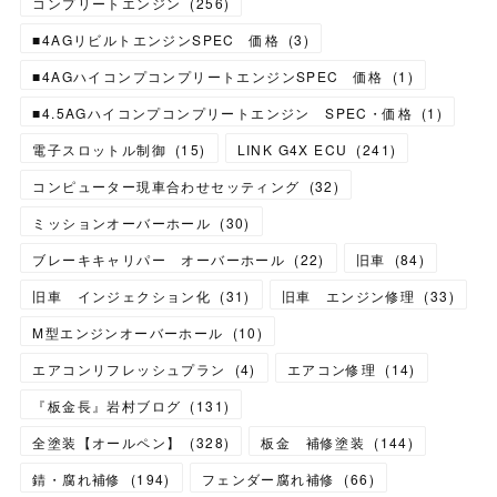
コンプリートエンジン
(
256
)
■4AGリビルトエンジンSPEC 価格
(
3
)
■4AGハイコンプコンプリートエンジンSPEC 価格
(
1
)
■4.5AGハイコンプコンプリートエンジン SPEC・価格
(
1
)
電子スロットル制御
(
15
)
LINK G4X ECU
(
241
)
コンピューター現車合わせセッティング
(
32
)
ミッションオーバーホール
(
30
)
ブレーキキャリパー オーバーホール
(
22
)
旧車
(
84
)
旧車 インジェクション化
(
31
)
旧車 エンジン修理
(
33
)
M型エンジンオーバーホール
(
10
)
エアコンリフレッシュプラン
(
4
)
エアコン修理
(
14
)
『板金長』岩村ブログ
(
131
)
全塗装【オールペン】
(
328
)
板金 補修塗装
(
144
)
錆・腐れ補修
(
194
)
フェンダー腐れ補修
(
66
)