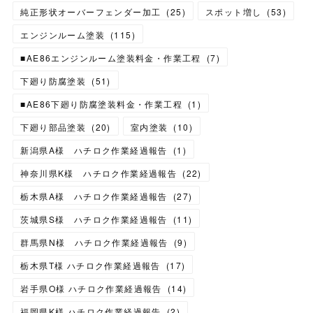
純正形状オーバーフェンダー加工
(
25
)
スポット増し
(
53
)
エンジンルーム塗装
(
115
)
■AE86エンジンルーム塗装料金・作業工程
(
7
)
下廻り防腐塗装
(
51
)
■AE86下廻り防腐塗装料金・作業工程
(
1
)
下廻り部品塗装
(
20
)
室内塗装
(
10
)
新潟県A様 ハチロク作業経過報告
(
1
)
神奈川県K様 ハチロク作業経過報告
(
22
)
栃木県A様 ハチロク作業経過報告
(
27
)
茨城県S様 ハチロク作業経過報告
(
11
)
群馬県N様 ハチロク作業経過報告
(
9
)
栃木県T様 ハチロク作業経過報告
(
17
)
岩手県O様 ハチロク作業経過報告
(
14
)
福岡県K様 ハチロク作業経過報告
(
2
)