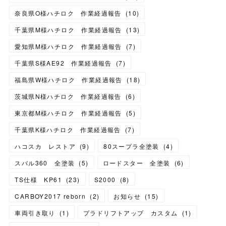
奈良県O様ハチロク 作業経過報告
(
10
)
千葉県M様ハチロク 作業経過報告
(
13
)
愛知県M様ハチロク 作業経過報告
(
7
)
千葉県S様AE92 作業経過報告
(
7
)
福島県W様ハチロク 作業経過報告
(
18
)
茨城県N様ハチロク 作業経過報告
(
6
)
東京都M様ハチロク 作業経過報告
(
5
)
千葉県K様ハチロク 作業経過報告
(
7
)
ハコスカ レストア
(
9
)
80スープラ全塗装
(
4
)
スバル360 全塗装
(
5
)
ロードスター 全塗装
(
6
)
TS仕様 KP61
(
23
)
S2000
(
8
)
CARBOY2017 reborn
(
2
)
お知らせ
(
15
)
車両引き取り
(
1
)
プラドリフトアップ カスタム
(
1
)