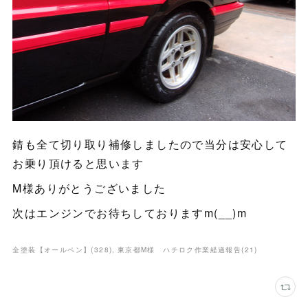
錆も全て切り取り補修しましたので当分は安心して
お乗り頂けると思います
M様ありがとうございました
次はエンジンでお待ちしておりますm(__)m
全塗装【オールペン】
(
328
)
東京都M様 ハチロク作業経過報告
(
21
)