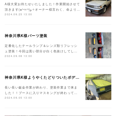
A様大変お待たせいたしました！作業開始させて
頂きます(๑•̀ㅂ•́)و✧オーナー様言わく、命より…
2024.09.25 13:00
神奈川県K様パーツ塗装
定番化したテールランプ＆レンズ類リフレッシ
ュ塗装！今回は黒い部分が白く色抜けしてし…
2024.09.08 13:00
神奈川県K様ようやくたどりついたボディ塗装
長い長い鈑金作業が終わり、塗装作業まで来ま
した！！ブースに入りマスキングが終わって…
2024.09.05 13:00