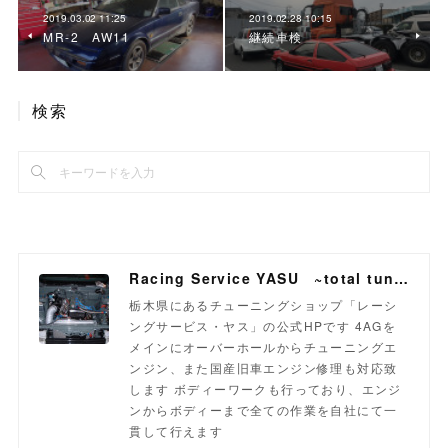
2019.03.02 11:25
2019.02.28 10:15
MR-2 AW11
継続車検
検索
Racing Service YASU ~total tuning proshop~
栃木県にあるチューニングショップ「レーシ
ングサービス・ヤス」の公式HPです 4AGを
メインにオーバーホールからチューニングエ
ンジン、また国産旧車エンジン修理も対応致
します ボディーワークも行っており、エンジ
ンからボディーまで全ての作業を自社にて一
貫して行えます