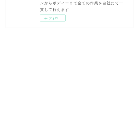
ンからボディーまで全ての作業を自社にて一
貫して行えます
フォロー