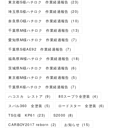
東京都S様ハチロク 作業経過報告
(
23
)
埼玉県S様ハチロク 作業経過報告
(
20
)
奈良県O様ハチロク 作業経過報告
(
10
)
千葉県M様ハチロク 作業経過報告
(
13
)
愛知県M様ハチロク 作業経過報告
(
7
)
千葉県S様AE92 作業経過報告
(
7
)
福島県W様ハチロク 作業経過報告
(
18
)
茨城県N様ハチロク 作業経過報告
(
6
)
東京都M様ハチロク 作業経過報告
(
5
)
千葉県K様ハチロク 作業経過報告
(
7
)
ハコスカ レストア
(
9
)
80スープラ全塗装
(
4
)
スバル360 全塗装
(
5
)
ロードスター 全塗装
(
6
)
TS仕様 KP61
(
23
)
S2000
(
8
)
CARBOY2017 reborn
(
2
)
お知らせ
(
15
)