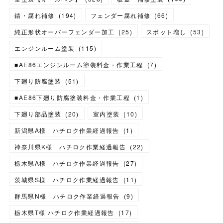
錆・腐れ補修
(
194
)
フェンダー腐れ補修
(
66
)
純正形状オーバーフェンダー加工
(
25
)
スポット増し
(
53
)
エンジンルーム塗装
(
115
)
■AE86エンジンルーム塗装料金・作業工程
(
7
)
下廻り防腐塗装
(
51
)
■AE86下廻り防腐塗装料金・作業工程
(
1
)
下廻り部品塗装
(
20
)
室内塗装
(
10
)
新潟県A様 ハチロク作業経過報告
(
1
)
神奈川県K様 ハチロク作業経過報告
(
22
)
栃木県A様 ハチロク作業経過報告
(
27
)
茨城県S様 ハチロク作業経過報告
(
11
)
群馬県N様 ハチロク作業経過報告
(
9
)
栃木県T様 ハチロク作業経過報告
(
17
)