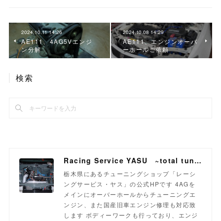
2024.10.11 14:26
2024.10.08 14:29
AE111、4AG5Vエンジ
AE111、エンジンオーバ
ン分解
ーホールご依頼
検索
Racing Service YASU ~total tuning proshop~
栃木県にあるチューニングショップ「レーシ
ングサービス・ヤス」の公式HPです 4AGを
メインにオーバーホールからチューニングエ
ンジン、また国産旧車エンジン修理も対応致
します ボディーワークも行っており、エンジ