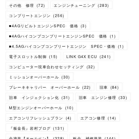
その他 修理
(
72
)
エンジンチューニング
(
283
)
コンプリートエンジン
(
256
)
■4AGリビルトエンジンSPEC 価格
(
3
)
■4AGハイコンプコンプリートエンジンSPEC 価格
(
1
)
■4.5AGハイコンプコンプリートエンジン SPEC・価格
(
1
)
電子スロットル制御
(
15
)
LINK G4X ECU
(
241
)
コンピューター現車合わせセッティング
(
32
)
ミッションオーバーホール
(
30
)
ブレーキキャリパー オーバーホール
(
22
)
旧車
(
84
)
旧車 インジェクション化
(
31
)
旧車 エンジン修理
(
33
)
M型エンジンオーバーホール
(
10
)
エアコンリフレッシュプラン
(
4
)
エアコン修理
(
14
)
『板金長』岩村ブログ
(
131
)
全塗装【オールペン】
(
328
)
板金 補修塗装
(
144
)