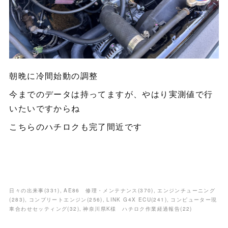
朝晩に冷間始動の調整
今までのデータは持ってますが、やはり実測値で行
いたいですからね
こちらのハチロクも完了間近です
日々の出来事
(
331
)
AE86 修理・メンテナンス
(
370
)
エンジンチューニング
(
283
)
コンプリートエンジン
(
256
)
LINK G4X ECU
(
241
)
コンピューター現
車合わせセッティング
(
32
)
神奈川県K様 ハチロク作業経過報告
(
22
)