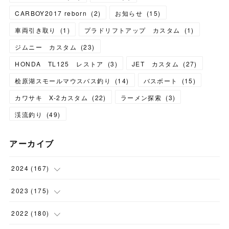
CARBOY2017 reborn
(
2
)
お知らせ
(
15
)
車両引き取り
(
1
)
プラドリフトアップ カスタム
(
1
)
ジムニー カスタム
(
23
)
HONDA TL125 レストア
(
3
)
JET カスタム
(
27
)
桧原湖スモールマウスバス釣り
(
14
)
バスボート
(
15
)
カワサキ X-2カスタム
(
22
)
ラーメン探索
(
3
)
渓流釣り
(
49
)
アーカイブ
2024
(
167
)
(
11
)
2023
(
175
)
(
24
)
(
12
)
2022
(
180
)