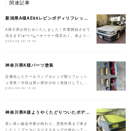
関連記事
新潟県A様AE86レビンボディリフレッシュ作業開始！！
A様大変お待たせいたしました！作業開始させて
頂きます(๑•̀ㅂ•́)و✧オーナー様言わく、命より…
2024.09.25 13:00
神奈川県K様パーツ塗装
定番化したテールランプ＆レンズ類リフレッシ
ュ塗装！今回は黒い部分が白く色抜けしてし…
2024.09.08 13:00
神奈川県K様ようやくたどりついたボディ塗装
長い長い鈑金作業が終わり、塗装作業まで来ま
した！！ブースに入りマスキングが終わって…