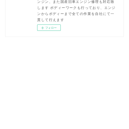
ンジン、また国産旧車エンジン修理も対応致
します ボディーワークも行っており、エンジ
ンからボディーまで全ての作業を自社にて一
貫して行えます
フォロー