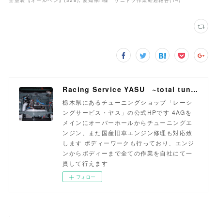
全塗装【オールペン】
(
328
)
愛知県H様 サニトラ作業経過報告
(
14
)
Racing Service YASU ~total tuning proshop~
栃木県にあるチューニングショップ「レーシ
ングサービス・ヤス」の公式HPです 4AGを
メインにオーバーホールからチューニングエ
ンジン、また国産旧車エンジン修理も対応致
します ボディーワークも行っており、エンジ
ンからボディーまで全ての作業を自社にて一
貫して行えます
フォロー