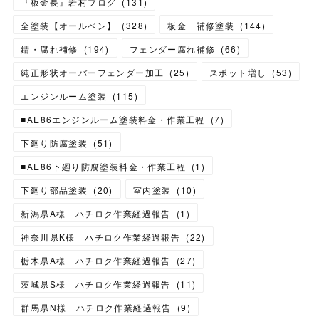
『板金長』岩村ブログ
(
131
)
全塗装【オールペン】
(
328
)
板金 補修塗装
(
144
)
錆・腐れ補修
(
194
)
フェンダー腐れ補修
(
66
)
純正形状オーバーフェンダー加工
(
25
)
スポット増し
(
53
)
エンジンルーム塗装
(
115
)
■AE86エンジンルーム塗装料金・作業工程
(
7
)
下廻り防腐塗装
(
51
)
■AE86下廻り防腐塗装料金・作業工程
(
1
)
下廻り部品塗装
(
20
)
室内塗装
(
10
)
新潟県A様 ハチロク作業経過報告
(
1
)
神奈川県K様 ハチロク作業経過報告
(
22
)
栃木県A様 ハチロク作業経過報告
(
27
)
茨城県S様 ハチロク作業経過報告
(
11
)
群馬県N様 ハチロク作業経過報告
(
9
)