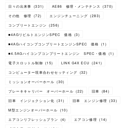
日々の出来事
(
331
)
AE86 修理・メンテナンス
(
370
)
その他 修理
(
72
)
エンジンチューニング
(
283
)
コンプリートエンジン
(
256
)
■4AGリビルトエンジンSPEC 価格
(
3
)
■4AGハイコンプコンプリートエンジンSPEC 価格
(
1
)
■4.5AGハイコンプコンプリートエンジン SPEC・価格
(
1
)
電子スロットル制御
(
15
)
LINK G4X ECU
(
241
)
コンピューター現車合わせセッティング
(
32
)
ミッションオーバーホール
(
30
)
ブレーキキャリパー オーバーホール
(
22
)
旧車
(
84
)
旧車 インジェクション化
(
31
)
旧車 エンジン修理
(
33
)
M型エンジンオーバーホール
(
10
)
エアコンリフレッシュプラン
(
4
)
エアコン修理
(
14
)