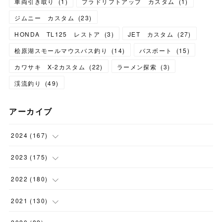
車両引き取り
(
1
)
プラドリフトアップ カスタム
(
1
)
ジムニー カスタム
(
23
)
HONDA TL125 レストア
(
3
)
JET カスタム
(
27
)
桧原湖スモールマウスバス釣り
(
14
)
バスボート
(
15
)
カワサキ X-2カスタム
(
22
)
ラーメン探索
(
3
)
渓流釣り
(
49
)
アーカイブ
2024
(
167
)
(
11
)
2023
(
175
)
(
24
)
(
12
)
2022
(
180
)
(
23
)
(
18
)
(
17
)
2021
(
130
)
(
23
)
(
16
)
(
15
)
(
10
)