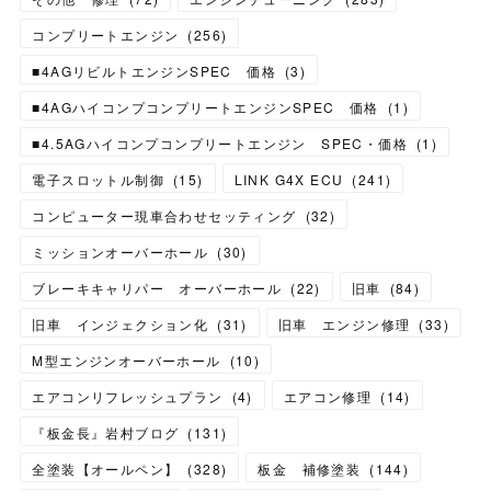
コンプリートエンジン
(
256
)
■4AGリビルトエンジンSPEC 価格
(
3
)
■4AGハイコンプコンプリートエンジンSPEC 価格
(
1
)
■4.5AGハイコンプコンプリートエンジン SPEC・価格
(
1
)
電子スロットル制御
(
15
)
LINK G4X ECU
(
241
)
コンピューター現車合わせセッティング
(
32
)
ミッションオーバーホール
(
30
)
ブレーキキャリパー オーバーホール
(
22
)
旧車
(
84
)
旧車 インジェクション化
(
31
)
旧車 エンジン修理
(
33
)
M型エンジンオーバーホール
(
10
)
エアコンリフレッシュプラン
(
4
)
エアコン修理
(
14
)
『板金長』岩村ブログ
(
131
)
全塗装【オールペン】
(
328
)
板金 補修塗装
(
144
)