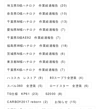
埼玉県S様ハチロク 作業経過報告
(
20
)
奈良県O様ハチロク 作業経過報告
(
10
)
千葉県M様ハチロク 作業経過報告
(
13
)
愛知県M様ハチロク 作業経過報告
(
7
)
千葉県S様AE92 作業経過報告
(
7
)
福島県W様ハチロク 作業経過報告
(
18
)
茨城県N様ハチロク 作業経過報告
(
6
)
東京都M様ハチロク 作業経過報告
(
5
)
千葉県K様ハチロク 作業経過報告
(
7
)
ハコスカ レストア
(
9
)
80スープラ全塗装
(
4
)
スバル360 全塗装
(
5
)
ロードスター 全塗装
(
6
)
TS仕様 KP61
(
23
)
S2000
(
8
)
CARBOY2017 reborn
(
2
)
お知らせ
(
15
)