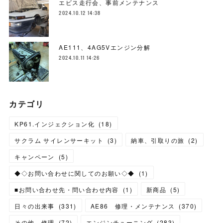
エビス走行会、事前メンテナンス
2024.10.12 14:38
AE111、4AG5Vエンジン分解
2024.10.11 14:26
カテゴリ
KP61.インジェクション化
(
18
)
サクラム サイレンサーキット
(
3
)
納車、引取りの旅
(
2
)
キャンペーン
(
5
)
◆◇お問い合わせに関してのお願い◇◆
(
1
)
■お問い合わせ先・問い合わせ内容
(
1
)
新商品
(
5
)
日々の出来事
(
331
)
AE86 修理・メンテナンス
(
370
)
その他 修理
(
72
)
エンジンチューニング
(
283
)