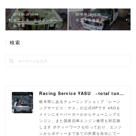
2018.06.28 10:08
2018.06.15 10:30
サニトラ エンジンルー
サニトラ塗装！
ム塗装
検索
Racing Service YASU ~total tuning proshop~
栃木県にあるチューニングショップ「レーシ
ングサービス・ヤス」の公式HPです 4AGを
メインにオーバーホールからチューニングエ
ンジン、また国産旧車エンジン修理も対応致
します ボディーワークも行っており、エンジ
ンからボディーまで全ての作業を自社にて一