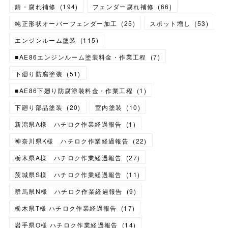
錆・腐れ補修
(
194
)
フェンダー腐れ補修
(
66
)
純正形状オーバーフェンダー加工
(
25
)
スポット増し
(
53
)
エンジンルーム塗装
(
115
)
■AE86エンジンルーム塗装料金・作業工程
(
7
)
下廻り防腐塗装
(
51
)
■AE86下廻り防腐塗装料金・作業工程
(
1
)
下廻り部品塗装
(
20
)
室内塗装
(
10
)
新潟県A様 ハチロク作業経過報告
(
1
)
神奈川県K様 ハチロク作業経過報告
(
22
)
栃木県A様 ハチロク作業経過報告
(
27
)
茨城県S様 ハチロク作業経過報告
(
11
)
群馬県N様 ハチロク作業経過報告
(
9
)
栃木県T様 ハチロク作業経過報告
(
17
)
岩手県O様 ハチロク作業経過報告
(
14
)