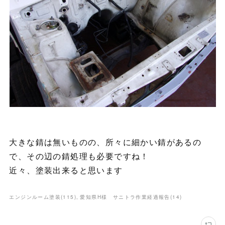
大きな錆は無いものの、所々に細かい錆があるの
で、その辺の錆処理も必要ですね！
近々、塗装出来ると思います
エンジンルーム塗装
(
115
)
愛知県H様 サニトラ作業経過報告
(
14
)