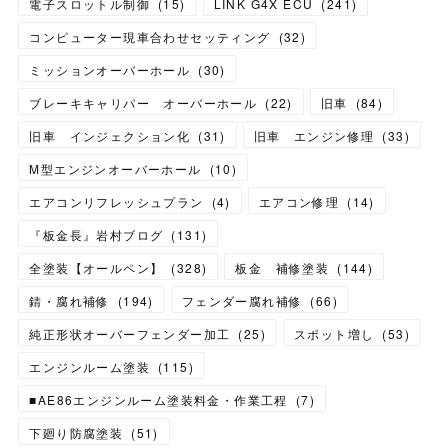
電子スロットル制御
(
15
)
LINK G4X ECU
(
241
)
コンピューター現車合わせセッティング
(
32
)
ミッションオーバーホール
(
30
)
ブレーキキャリパー オーバーホール
(
22
)
旧車
(
84
)
旧車 インジェクション化
(
31
)
旧車 エンジン修理
(
33
)
M型エンジンオーバーホール
(
10
)
エアコンリフレッシュプラン
(
4
)
エアコン修理
(
14
)
『板金長』岩村ブログ
(
131
)
全塗装【オールペン】
(
328
)
板金 補修塗装
(
144
)
錆・腐れ補修
(
194
)
フェンダー腐れ補修
(
66
)
純正形状オーバーフェンダー加工
(
25
)
スポット増し
(
53
)
エンジンルーム塗装
(
115
)
■AE86エンジンルーム塗装料金・作業工程
(
7
)
下廻り防腐塗装
(
51
)