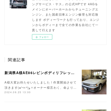
ングサービス・ヤス」の公式HPです 4AGを
メインにオーバーホールからチューニングエ
ンジン、また国産旧車エンジン修理も対応致
します ボディーワークも行っており、エンジ
ンからボディーまで全ての作業を自社にて一
貫して行えます
フォロー
関連記事
新潟県A様AE86レビンボディリフレッシュ作業開始！！
A様大変お待たせいたしました！作業開始させて
頂きます(๑•̀ㅂ•́)و✧オーナー様言わく、命より…
2024.09.25 13:00