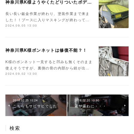
神奈川県K様ようやくたどりついたボディ塗装
長い長い鈑金作業が終わり、塗装作業まで来ま
した！！ブースに入りマスキングが終わって…
2024.09.05 13:00
神奈川県K様ボンネットは修復不能？！
K様のボンネット一見すると凹みも無くそのまま
使えそうですが、裏側の骨の内部から錆が出…
2024.09.02 13:00
2018.02.25 10:24
2018.02.20 10:30
こちらもサビサビでした
素が露わに・・・
検索