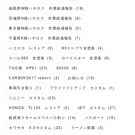
福島県W様ハチロク 作業経過報告
(
18
)
茨城県N様ハチロク 作業経過報告
(
6
)
東京都M様ハチロク 作業経過報告
(
5
)
千葉県K様ハチロク 作業経過報告
(
7
)
ハコスカ レストア
(
9
)
80スープラ全塗装
(
4
)
スバル360 全塗装
(
5
)
ロードスター 全塗装
(
6
)
TS仕様 KP61
(
23
)
S2000
(
8
)
CARBOY2017 reborn
(
2
)
お知らせ
(
15
)
車両引き取り
(
1
)
プラドリフトアップ カスタム
(
1
)
ジムニー カスタム
(
23
)
HONDA TL125 レストア
(
3
)
JET カスタム
(
27
)
桧原湖スモールマウスバス釣り
(
14
)
バスボート
(
15
)
カワサキ X-2カスタム
(
22
)
ラーメン探索
(
3
)