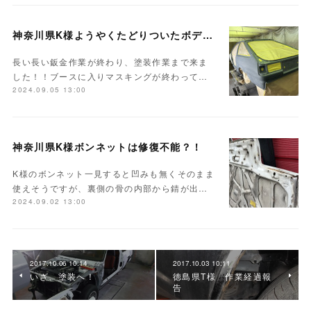
神奈川県K様ようやくたどりついたボディ塗装
長い長い鈑金作業が終わり、塗装作業まで来ま
した！！ブースに入りマスキングが終わって…
2024.09.05 13:00
神奈川県K様ボンネットは修復不能？！
K様のボンネット一見すると凹みも無くそのまま
使えそうですが、裏側の骨の内部から錆が出…
2024.09.02 13:00
2017.10.06 10:14
2017.10.03 10:11
いざ、塗装へ！
徳島県T様 作業経過報
告