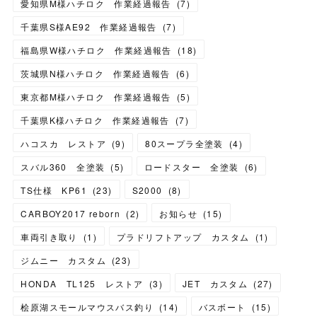
愛知県M様ハチロク 作業経過報告
(
7
)
千葉県S様AE92 作業経過報告
(
7
)
福島県W様ハチロク 作業経過報告
(
18
)
茨城県N様ハチロク 作業経過報告
(
6
)
東京都M様ハチロク 作業経過報告
(
5
)
千葉県K様ハチロク 作業経過報告
(
7
)
ハコスカ レストア
(
9
)
80スープラ全塗装
(
4
)
スバル360 全塗装
(
5
)
ロードスター 全塗装
(
6
)
TS仕様 KP61
(
23
)
S2000
(
8
)
CARBOY2017 reborn
(
2
)
お知らせ
(
15
)
車両引き取り
(
1
)
プラドリフトアップ カスタム
(
1
)
ジムニー カスタム
(
23
)
HONDA TL125 レストア
(
3
)
JET カスタム
(
27
)
桧原湖スモールマウスバス釣り
(
14
)
バスボート
(
15
)