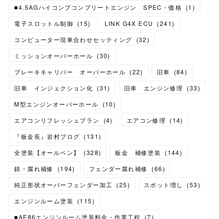
■4.5AGハイコンプコンプリートエンジン SPEC・価格
(
1
)
電子スロットル制御
(
15
)
LINK G4X ECU
(
241
)
コンピューター現車合わせセッティング
(
32
)
ミッションオーバーホール
(
30
)
ブレーキキャリパー オーバーホール
(
22
)
旧車
(
84
)
旧車 インジェクション化
(
31
)
旧車 エンジン修理
(
33
)
M型エンジンオーバーホール
(
10
)
エアコンリフレッシュプラン
(
4
)
エアコン修理
(
14
)
『板金長』岩村ブログ
(
131
)
全塗装【オールペン】
(
328
)
板金 補修塗装
(
144
)
錆・腐れ補修
(
194
)
フェンダー腐れ補修
(
66
)
純正形状オーバーフェンダー加工
(
25
)
スポット増し
(
53
)
エンジンルーム塗装
(
115
)
■AE86エンジンルーム塗装料金・作業工程
(
7
)