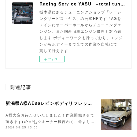
Racing Service YASU ~total tuning proshop~
栃木県にあるチューニングショップ「レーシ
ングサービス・ヤス」の公式HPです 4AGを
メインにオーバーホールからチューニングエ
ンジン、また国産旧車エンジン修理も対応致
します ボディーワークも行っており、エンジ
ンからボディーまで全ての作業を自社にて一
貫して行えます
フォロー
関連記事
新潟県A様AE86レビンボディリフレッシュ作業開始！！
A様大変お待たせいたしました！作業開始させて
頂きます(๑•̀ㅂ•́)و✧オーナー様言わく、命より…
2024.09.25 13:00